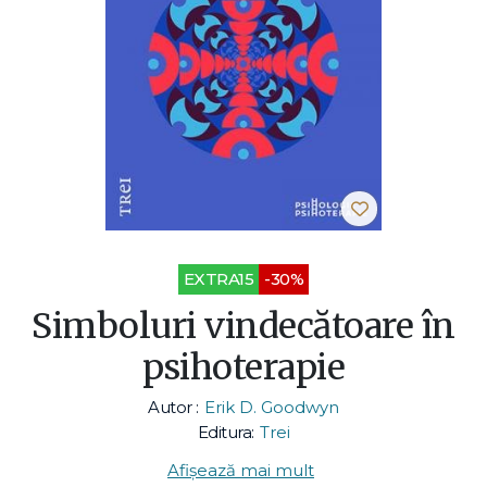
EXTRA15
-30%
Simboluri vindecătoare în
psihoterapie
Autor :
Erik D. Goodwyn
Editura:
Trei
Afișează mai mult