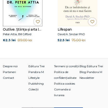
Outlive. Știința și arta longevității
Lifespan
Peter Attia, Bill Gifford
David A. Sinclair PhD
89.00 lei
75.00 lei
62.3 lei
52.5 lei
Despre noi
Editura Trei
Termeni și condiții
Blog Editura Trei
Parteneri
Pandora M
Politica de
Blog Pandora M
Contact
Lifestyle
confidențialitate
Newsletter
Publishing
Politica cookies
Colecții
Comanda si
livrarea