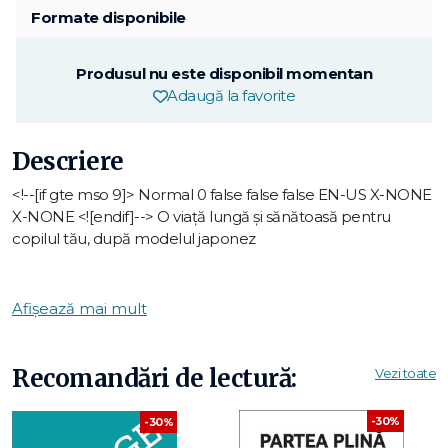
Formate disponibile
Produsul nu este disponibil momentan
Adaugă la favorite
Descriere
<!--[if gte mso 9]>
Normal
0
false
false
false
EN-US
X-NONE
X-NONE
<![endif]--> O viață lungă și sănătoasă pentru
copilul tău, după modelul japonez
Potrivit unei analize recente publicate de prestigioasa
revistă The Lancet, copiii din Japonia sunt cei mai sănătoși
Afișează mai mult
din lume. Naomi Moriyama s-a hotărât să descopere
secretele acestui succes. Călătorind împreună cu băiatul ei
mic, Naomi a intervievat oameni de știință din Japonia și
Recomandări de lectură:
Vezi toate
SUA și a cules informații de la mămicile japoneze.
A rezultat un ghid revoluționar și cu o mare valoare practică,
-30%
-30%
sfaturile oferite ajutând la adoptarea unor obișnuințe