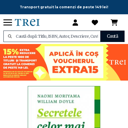
Transport gratuit la comenzi de peste 149 lei!
Caută