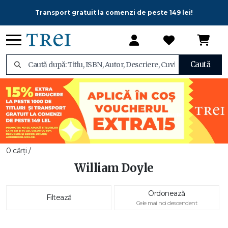
Transport gratuit la comenzi de peste 149 lei!
Caută
0 cărți /
William Doyle
Ordonează
Filtează
Cele mai noi descendent