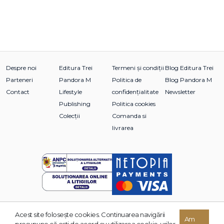
Despre noi
Editura Trei
Termeni și condiții
Blog Editura Trei
Parteneri
Pandora M
Politica de
Blog Pandora M
Contact
Lifestyle
confidențialitate
Newsletter
Publishing
Politica cookies
Colecții
Comanda si
livrarea
Acest site foloseşte cookies. Continuarea navigării
© 2026 Grupul Editorial TREI. Toate drepturile rezervate.
Am
presupune că eşti de acord cu utilizarea cookie-urilor.