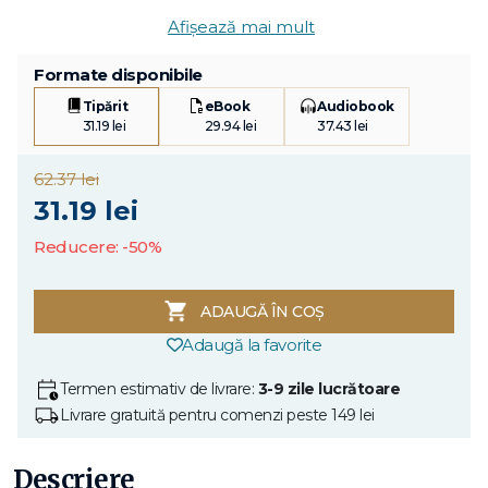
Afișează mai mult
Formate disponibile
Tipărit
eBook
Audiobook
31.19 lei
29.94 lei
37.43 lei
62.37 lei
31.19 lei
Reducere: -50%
ADAUGĂ ÎN COȘ
Adaugă la favorite
Termen estimativ de livrare:
3-9 zile lucrătoare
Livrare gratuită pentru comenzi peste 149 lei
Descriere