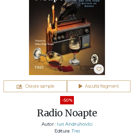
Citește sample
Ascultă fragment
-50%
Radio Noapte
Autor :
Iuri Andruhovîci
Editura:
Trei