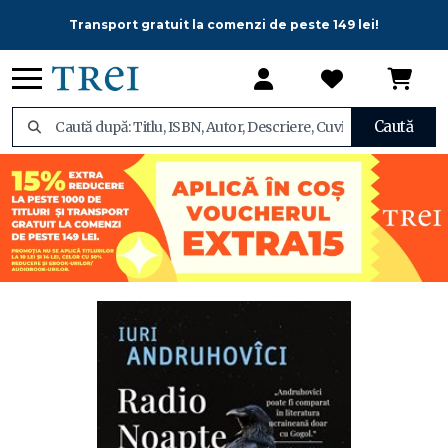
Transport gratuit la comenzi de peste 149 lei!
Caută