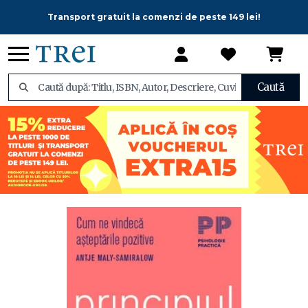
Transport gratuit la comenzi de peste 149 lei!
Caută