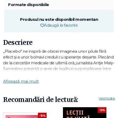
Formate disponibile
Produsul nu este disponibil momentan
Adaugă la favorite
Descriere
„Placebo" ne inspiră de obicei imaginea unor pilule fără
efect și a unor bolnavi creduli cu speranțe deșarte. Plecând
de la cercetări medicale de ultimă oră, jurnalista Antje Maly-
Samiralow prezintă o serie de legături surprinzătoare între
efectul placebo, psihic și forța de autovindecare a
organismului. Cazurile clinice relatate în carte arată că
Afișează mai mult
așteptările pozitive și buna relație medic–pacient pot
contribui în mod decisiv la eficiența tereapeutică. Volumul
evidențiază și reversul medaliei – efectul „nocebo", care vine
Recomandări de lectură:
Vezi toate
din starea de nesiguranță, putând zădărnici vindecarea.
Cititorul e invitat nu doar să afle recentele dovezi științifice
-15%
pentru eficacitatea terapeutică a placeboului, ci și
-15%