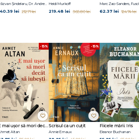
 la Vanderbilt Law School) și o foarte apreciata jurnalistă. Suferă de migren
Răzvan Șindelaru, Dr. Andrew Jenkinson, Dr. William W. Li
Heidi Murkoff
i reviste, printre care The Boston Globe și Boston.
140.39 lei
219.48 lei
62.37 lei
212.71 lei
365.80 lei
124.74 lei
-15%
-15%
E mai ușor să mori decât să iubești (seria Cvartetul Otoman, vol.3)
Scrisul ca un cuțit
Fiicele mării. Iris
hmet Altan
Annie Ernaux
Eleanor Buchanan