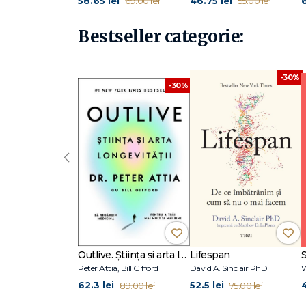
58.65 lei
46.75 lei
69.00 lei
55.00 lei
Bestseller categorie:
-30%
-30%
‹
Outlive. Știința și arta longevității
Lifespan
Peter Attia, Bill Gifford
David A. Sinclair PhD
W
62.3 lei
52.5 lei
89.00 lei
75.00 lei