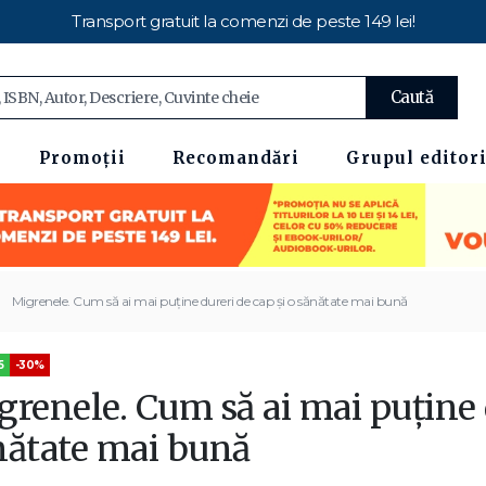
Transport gratuit la comenzi de peste 149 lei!
Caută
Promoții
Recomandări
Grupul editori
Migrenele. Cum să ai mai puține dureri de cap și o sănătate mai bună
5
-30%
renele. Cum să ai mai puține d
nătate mai bună