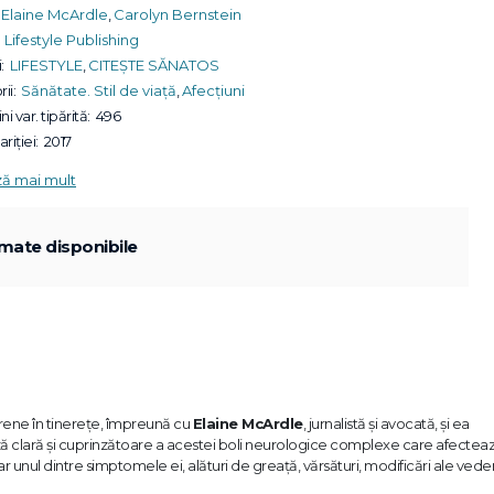
Elaine McArdle
,
Carolyn Bernstein
Lifestyle Publishing
:
LIFESTYLE
,
CITEȘTE SĂNATOS
ii:
Sănătate. Stil de viață
,
Afecțiuni
ni var. tipărită:
496
riției:
2017
ză mai mult
mate disponibile
grene în tinerețe, împreună cu
Elaine McArdle
, jurnalistă și avocată, și ea
ă clară și cuprinzătoare a acestei boli neurologice complexe care afectea
unul dintre simptomele ei, alături de greață, vărsături, modificări ale veder