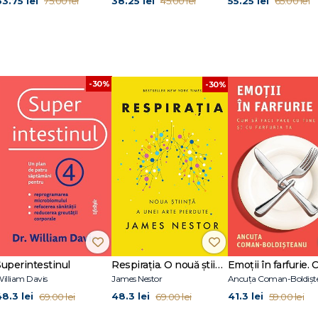
63.75 lei
38.25 lei
55.25 lei
75.00 lei
45.00 lei
65.00 lei
-30%
-30%
Superintestinul
Respirația. O nouă știință a unei arte pierdute
illiam Davis
James Nestor
Ancuța Coman-Boldișt
48.3 lei
48.3 lei
41.3 lei
69.00 lei
69.00 lei
59.00 lei