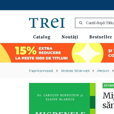
Catalog
Noutăți
Bestseller
Pagină principală
Sănătate. Stil de viață
Afecțiuni
EXTRA1
Mig
să