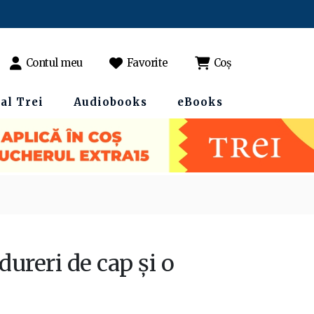
Contul meu
Favorite
Coș
al Trei
Audiobooks
eBooks
ureri de cap și o