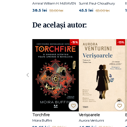
Elaine McArdle
este avocată (și-a luat diploma în drept
Amiral William H. McRAVEN
Sumit Paul-Choudhury
peste douăzeci de ani și a scris pentru numeroase ziare ș
38.5 lei
45.5 lei
55.00 lei
65.00 lei
De același autor:
-15%
-15%
‹
Torchfire
Verișoarele
Moira Buffini
Aurora Venturini
A