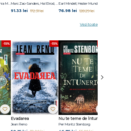
e de
Marc Zao-Sanders, Fuschia M. Sirois
Marc Zao-Sanders, Hal Elrod, Rob Dial
Earl Mindell, Hester Mundis, Dan Popa, Luiza Popa
91.33 lei
76.98 lei
125.66 lei
172.31 lei
128.29 lei
2
Vezi toate
-15%
-15%
-15%
›
Evadarea
Nu te teme de întuneric
Ultimul răsăr
Jean Reno
Per Moritz Stenborg
Anna Todd