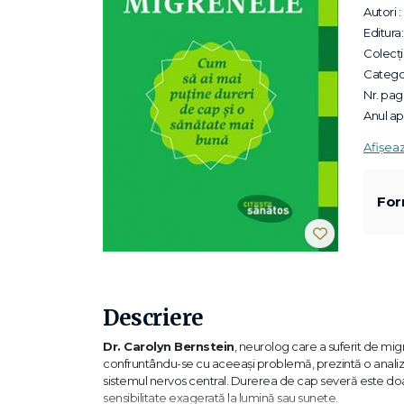
Autori :
Editura:
Colecții
Categor
Nr. pagi
Anul apa
Afișea
For
Descriere
Dr. Carolyn Bernstein
, neurolog care a suferit de mi
confruntându-se cu aceeași problemă, prezintă o analiz
sistemul nervos central. Durerea de cap severă este doar 
sensibilitate exagerată la lumină sau sunete.