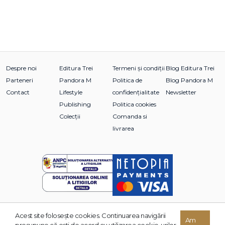
Despre noi
Editura Trei
Termeni și condiții
Blog Editura Trei
Parteneri
Pandora M
Politica de
Blog Pandora M
Contact
Lifestyle
confidențialitate
Newsletter
Publishing
Politica cookies
Colecții
Comanda si
livrarea
Acest site foloseşte cookies. Continuarea navigării
© 2026 Grupul Editorial TREI. Toate drepturile rezervate.
Am
presupune că eşti de acord cu utilizarea cookie-urilor.