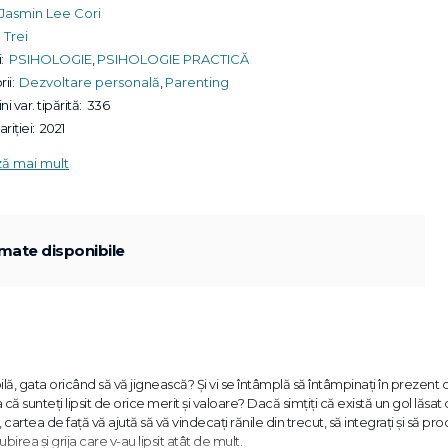
Jasmin Lee Cori
Trei
:
PSIHOLOGIE
,
PSIHOLOGIE PRACTICĂ
ii:
Dezvoltare personală
,
Parenting
ni var. tipărită:
336
riției:
2021
ză mai mult
mate disponibile
lă, gata oricând să vă jignească? Și vi se întâmplă să întâmpinați în prezent di
a că sunteți lipsit de orice merit și valoare? Dacă simțiți că există un gol lăsat
rtea de față vă ajută să vă vindecați rănile din trecut, să integrați și să pro
iubirea și grija care v-au lipsit atât de mult.