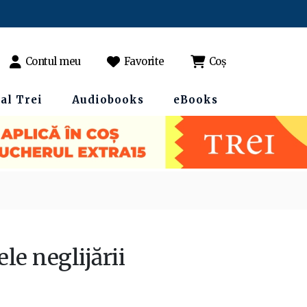
Contul meu
Favorite
Coș
al Trei
Audiobooks
eBooks
le neglijării