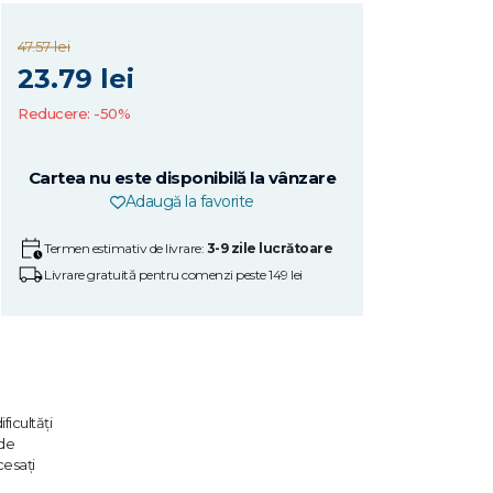
47.57 lei
23.79 lei
Reducere: -50%
Cartea nu este disponibilă la vânzare
Adaugă la favorite
Termen estimativ de livrare:
3-9 zile lucrătoare
Livrare gratuită pentru comenzi peste 149 lei
ficultăți
 de
cesați