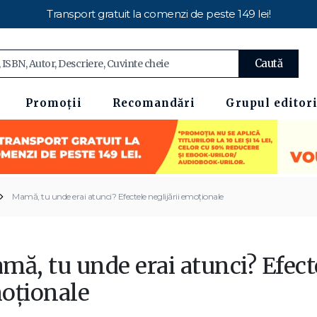
Transport gratuit la comenzi de peste 149 lei!
Caută
Promoții
Recomandări
Grupul editori
Mamă, tu unde erai atunci? Efectele neglijării emoționale
ă, tu unde erai atunci? Efecte
oționale