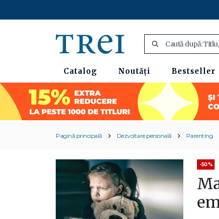
Catalog
Noutăți
Bestseller
Pagină principală
Dezvoltare personală
Parenting
-50%
Mam
em