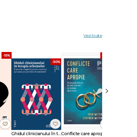
t parte
Vezi toate
-15%
-30%
-30%
›
Ghidul clinicianului în terapia schemelor
Conflicte care apropie