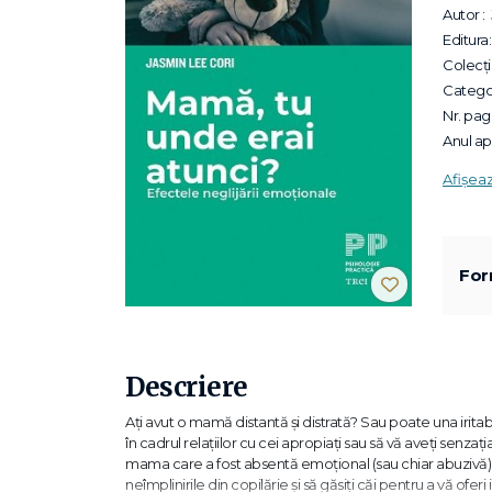
Autor :
Editura:
Colecții
Categor
Nr. pagi
Anul apa
Afișea
For
Descriere
Ați avut o mamă distantă și distrată? Sau poate una iritabi
în cadrul relațiilor cu cei apropiați sau să vă aveți senzați
mama care a fost absentă emoțional (sau chiar abuzivă), ca
neîmplinirile din copilărie și să găsiți căi pentru a vă oferi 