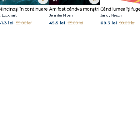
Mincinoși în continuare
Am fost cândva monștri
. Lockhart
Jennifer Niven
Jandy Nelson
1.3 lei
45.5 lei
69.3 lei
59.00 lei
65.00 lei
99.00 lei