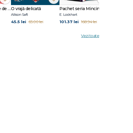
Când lumea îți fuge de sub picioare (ediție sprayed edges)
O vrajă delicată
Pachet seria Mincinoșii
Allison Saft
E. Lockhart
Jennifer Niven, 
45.5 lei
101.37 lei
99.2 lei
65.00 lei
168.94 lei
124.
Vezi toate