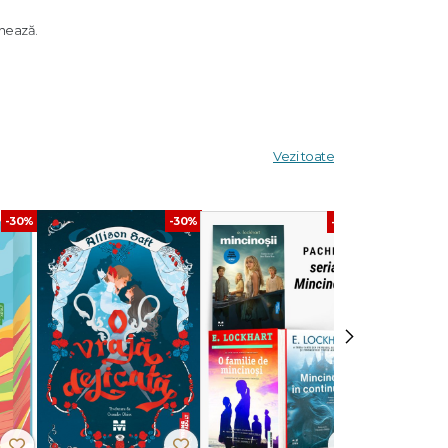
ânează.
rstă de
Vezi toate
 va
se
-30%
-30%
-40%
 Weekly
tantă
sat
›
atea