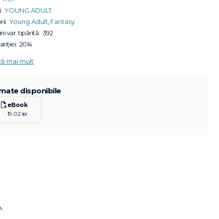
:
YOUNG ADULT
ii:
Young Adult
,
Fantasy
ni var. tipărită:
392
riției:
2014
ză mai mult
mate disponibile
eBook
19.02 lei
.