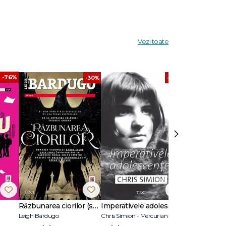
Vezi toate
-76%
-30%
-60%
›
Răzbunarea ciorilor (seria Banda celor șase ciori, vol. 2)
Imperativele adolescenței
Vrăjitoarele
Leigh Bardugo
Chris Simion - Mercurian
Gregory Magui