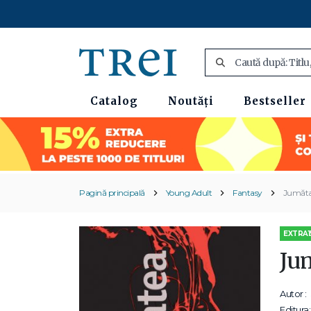
Catalog
Noutăți
Bestseller
Pagină principală
Young Adult
Fantasy
Jumăta
EXTRA1
Ju
Autor :
Editura: