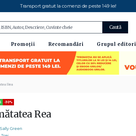
Transport gratuit la comenzi de peste 149 lei!
Caută
Promoții
Recomandări
Grupul editori
tea Rea
5
-30%
mătatea Rea
Sally Green
Trei