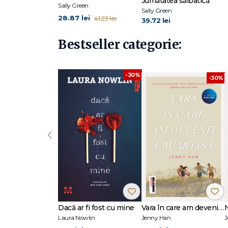
Jumătatea sălbatică
Sally Green
Sally Green
28.87 lei
41.23 lei
39.72 lei
Bestseller categorie:
-30%
-30%
‹
Dacă ar fi fost cu mine
Vara în care am devenit frumoasă (seria Vara, vol. 1, ediție tie-in)
Laura Nowlin
Jenny Han
J