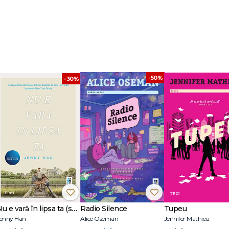
-50%
-30%
Nu e vară în lipsa ta (seria Vara, vol. 2, ediție tie-in)
Radio Silence
Tupeu
enny Han
Alice Oseman
Jennifer Mathieu