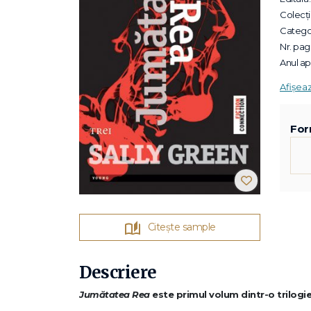
Colecții
Categor
Nr. pagi
Anul apa
Afișea
For
Citește sample
Descriere
Jumătatea Rea
este primul volum dintr-o trilogie