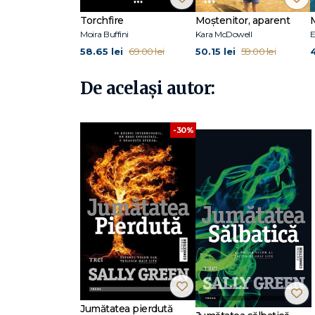
Torchfire
Moștenitor, aparent
Moira Buffini
Kara McDowell
E
58.65 lei
50.15 lei
4
69.00 lei
59.00 lei
De același autor:
-30%
Jumătatea pierdută