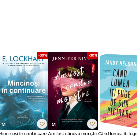
itorul adolescent Nathan Byrn, îşi pierde încet minţile.
nă capăt regimului despotic al Consiliului Vrăjitorilor Albi din Anglia. Şi nici
e care a iubit-o pe vremuri, înainte ca ea să comită o crimă de neconceput.
 împreună şi să se stabilească într-un colţişor liniştit de lume. Însă e posibil c
ăzboi şi nici să-l salveze de sine însuşi.
-30%
-30%
in Europa zilelor noastre, volumul final al trilogiei Half Life este o meditaţie
şi-a răului, precum şi a riscurilor pe care ni le asumăm atunci când iubim.
t autentic." - Booklist
 a războiului." - Kirkus Reviews
rse slujbe (plăcute şi mai puţin plăcute), apoi a deţinut chiar o funcţie impor
operit bucuria de a scrie şi a început să pună pe hârtie poveştile la care a vi
în natură. În fiecare dimineaţă îşi propune... să bea mai puţină cafea.
ei Half Life: Jumătatea Rea și Jumătatea Sălbatică.
e ţări, iar Fox 2000 a achiziţionat drepturile de ecranizare.
Mincinoși în continuare
Am fost cândva monștri