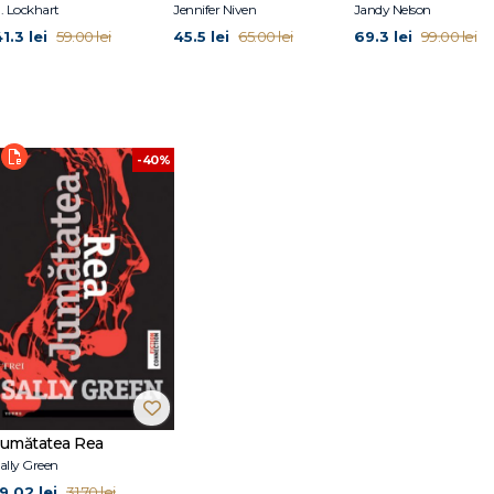
. Lockhart
Jennifer Niven
Jandy Nelson
1.3 lei
45.5 lei
69.3 lei
59.00 lei
65.00 lei
99.00 lei
-40%
Jumătatea Rea
ally Green
9.02 lei
31.70 lei