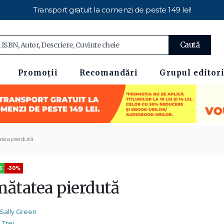
Transport gratuit la comenzi de peste 149 lei!
Caută
Promoții
Recomandări
Grupul editori
tea pierdută
5
-30%
mătatea pierdută
Sally Green
Trei