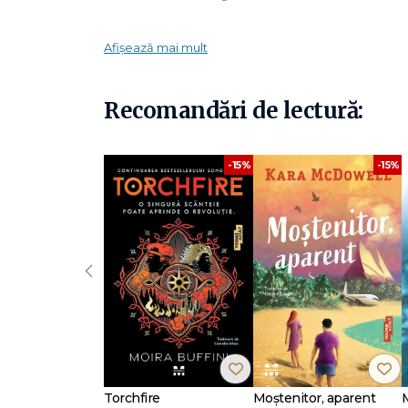
Alianţa riscă să piardă războiul, iar arma ei supremă, vrăj
Afișează mai mult
Cu toate omorurile din palmares, Nathan tot n-a reuşit să pu
atingă ţelul personal: să se răzbune pe Annalise, fata p
Recomandări de lectură:
Gabriel, tovarăşul său cel mai apropiat, îl îndeamnă să fugă
măcar dragostea lui Gabriel să nu-l mai scape cu viaţă din r
-15%
-15%
Mai mult decât o simplă poveste cu vrăjitori şi vrăjitoare d
dureroasă pe tema supravieţuirii şi exploatării, a binelui 
"Un final tulburător al unei trilogii… Melancolic, dar perfec
"O trilogie ce împletește magia, iubirea și realitatea dură
‹
Sally Green
locuieşte în nord-vestul Angliei. A avut dive
într-o companie. Însă viaţa ei s-a schimbat când şi-a desc
dintotdeauna. E o cititoare pasionată şi adoră plimbările 
La Editura Trei au apărut primele două volume ale trilogi
Drepturile de publicare a trilogiei au fost vândute în 50 d
Torchfire
Moștenitor, aparent