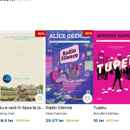
-50%
-30%
Nu e vară în lipsa ta (seria Vara, vol. 2, ediție tie-in)
Radio Silence
Tupeu
enny Han
Alice Oseman
Jennifer Mathieu
8.5 lei
29.07 lei
10 lei
55.00 lei
58.14 lei
41.23 lei