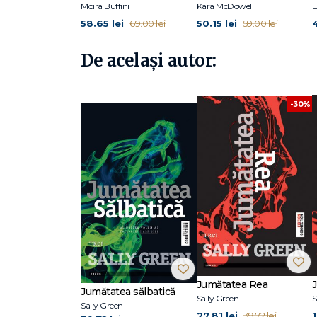
Moira Buffini
Kara McDowell
E
58.65 lei
50.15 lei
4
69.00 lei
59.00 lei
De același autor:
-30%
Jumătatea Rea
Jumătatea sălbatică
Sally Green
S
Sally Green
27.81 lei
1
39.72 lei