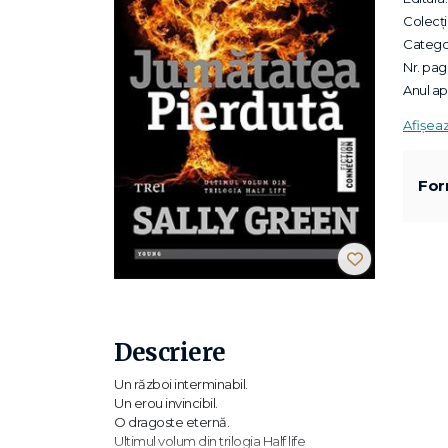
Colecții
Categor
Nr. pagi
Anul apa
Afișea
For
Descriere
Un război interminabil.
Un erou invincibil.
O dragoste eternă.
Ultimul volum din trilogia Half life