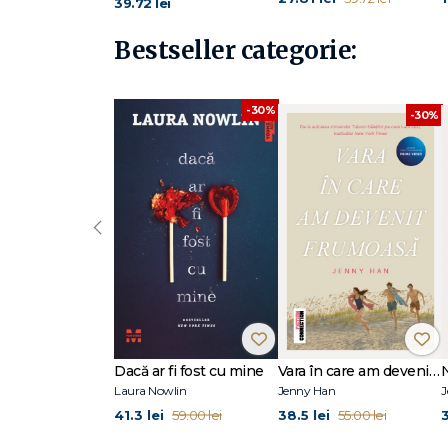
39.72 lei
Bestseller categorie:
-30%
-30%
‹
Dacă ar fi fost cu mine
Vara în care am devenit frumoasă (seria Vara, vol. 1, ediție tie-in)
Laura Nowlin
Jenny Han
J
41.3 lei
38.5 lei
3
59.00 lei
55.00 lei