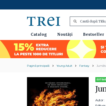
Catalog
Noutăți
Bestseller
Pagină principală
Young Adult
Fantasy
Jumăta
EXTRA1
Ju
Autor :
Editura: