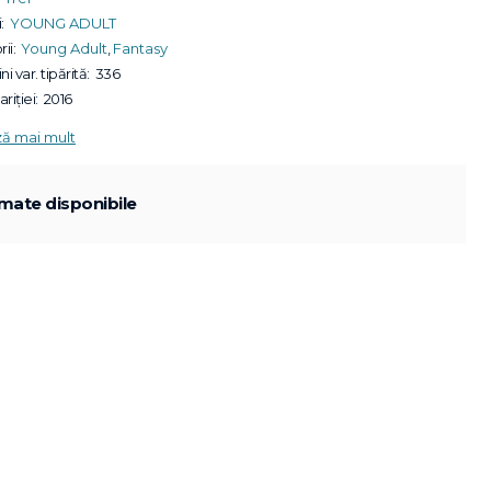
:
YOUNG ADULT
ii:
Young Adult
,
Fantasy
ni var. tipărită:
336
riției:
2016
ză mai mult
mate disponibile