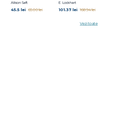
Allison Saft
E. Lockhart
Jennifer Niven, 
45.5 lei
101.37 lei
99.2 lei
65.00 lei
168.94 lei
124.
Vezi toate