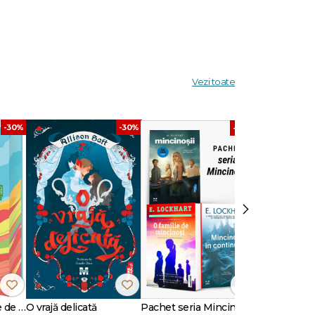
 să-şi
Vezi toate
a nici
-30%
-30%
-40%
›
tantă
sat
Când lumea îți fuge de sub picioare (ediție sprayed edges)
O vrajă delicată
Pachet seria Mincinoșii