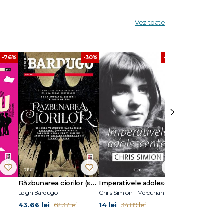
Vezi toate
-76%
-30%
-60%
›
Răzbunarea ciorilor (seria Banda celor șase ciori, vol. 2)
Imperativele adolescenței
Vrăjitoarele
Leigh Bardugo
Chris Simion - Mercurian
Gregory Magui
43.66 lei
14 lei
51.06 lei
62.37 lei
34.89 lei
72.