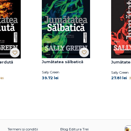
Jumătatea sălbatică
erdută
Jumătate
Sally Green
Sally Green
39.72 lei
27.81 lei
lei
3
Termeni și condiții
Blog Editura Trei