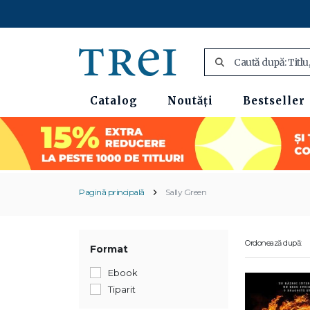
Catalog
Noutăți
Bestseller
Pagină principală
Sally Green
Ordonează după:
Format
Ebook
Tiparit