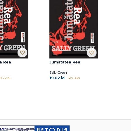
a Rea
Jumătatea Rea
Sally Green
19.02 lei
9.72 lei
31.70 lei