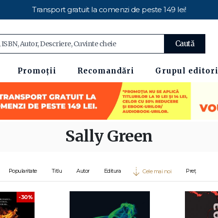
Transport gratuit la comenzi de peste 149 lei!
Caută
Promoții
Recomandări
Grupul editori
Sally Green
Popularitate
Titlu
Autor
Editura
Preț
Cele mai noi
-30%