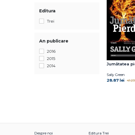
Editura
Trei
An publicare
2016
2015
Jumătatea pi
2014
Sally Green
28.87 lei
41.23 
Despre noi
Editura Trei