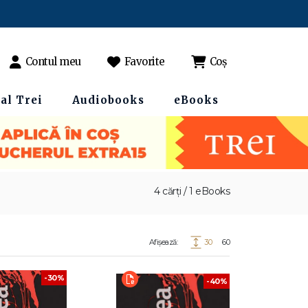
Contul meu
Favorite
Coș
al Trei
Audiobooks
eBooks
4 cărți / 1 eBooks
Afișează:
30
60
-30%
-40%