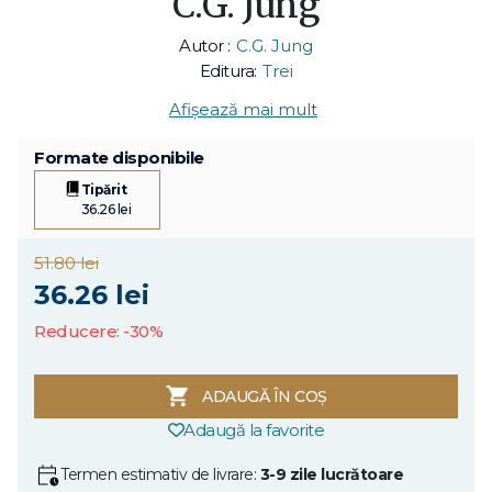
C.G. Jung
Autor :
C.G. Jung
Editura:
Trei
Afișează mai mult
Formate disponibile
Tipărit
36.26 lei
51.80 lei
36.26 lei
Reducere: -30%
ADAUGĂ ÎN COȘ
Adaugă la favorite
Termen estimativ de livrare:
3-9 zile lucrătoare