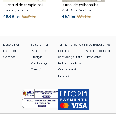
Mulțumiri
15 cazuri de terapie psihosomatică
Jurnal de psihanalist
Membrii seminarului
Jean Benjamin Stora
Vasile Dem. Zamfirescu
Lista abrevierilor
62.37 lei
68.71 lei
43.66 lei
48.1 lei
Cuvânt-înainte, Cary F. De Angulo
Prelegerea I
Prelegerea a II-a
Despre noi
Editura Trei
Termeni și condiții
Blog Editura Trei
Prelegerea a III-a
Prelegerea a IV-a
Parteneri
Pandora M
Politica de
Blog Pandora M
Prelegerea a V-a
Contact
Lifestyle
confidențialitate
Newsletter
Prelegerea a VI-a
Publishing
Politica cookies
Prelegerea a VII-a
Colecții
Comanda si
Prelegerea a VIII-a
livrarea
Prelegerea a IX-a
Prelegerea a X-a
Prelegerea a XI-a
Prelegerea a XII-a
Prelegerea a XIII-a
Prelegerea a XIV-a
Prelegerea a XV-a