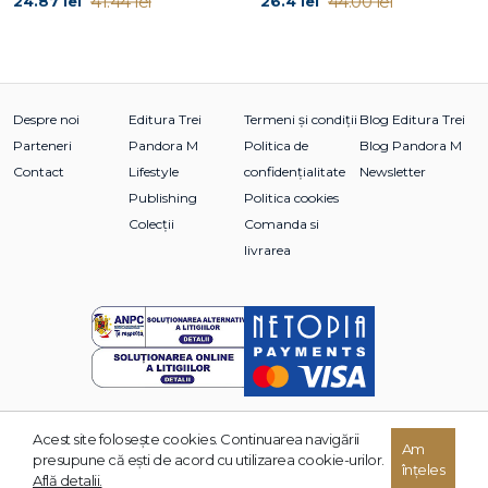
41.44 lei
44.00 lei
24.87 lei
26.4 lei
Despre noi
Editura Trei
Termeni și condiții
Blog Editura Trei
Parteneri
Pandora M
Politica de
Blog Pandora M
Contact
Lifestyle
confidențialitate
Newsletter
Publishing
Politica cookies
Colecții
Comanda si
livrarea
Acest site foloseşte cookies. Continuarea navigării
Am
© 2026 Grupul Editorial TREI. Toate drepturile rezervate.
presupune că eşti de acord cu utilizarea cookie-urilor.
înțeles
Dezvoltat de:
Află detalii.