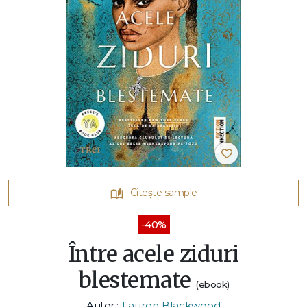
Citește sample
-40%
Între acele ziduri
blestemate
(ebook)
Autor :
Lauren Blackwood