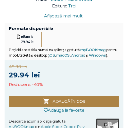
Editura:
Trei
Afișează mai mult
Formate disponibile
eBook
29.94 lei
myBOOKmag
Poți citi acest titlu numai cu aplicația gratuită
pentru
iOS
macOS
Android
Windows
mobil, tabletă și desktop (
,
,
și
).
49.90 lei
29.94 lei
Reducere: -40%
ADAUGĂ ÎN COȘ
Adaugă la favorite
Descarcă acum aplicația gratuită
myBOOKmag
din
Apple Store
,
Google Play