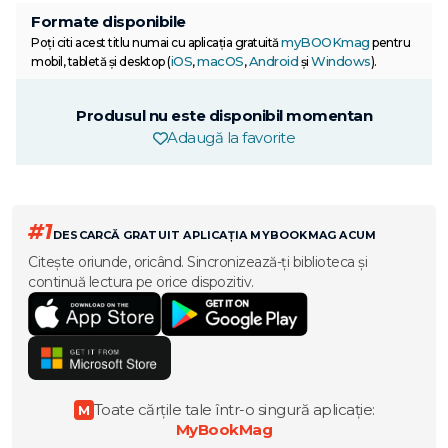
Formate disponibile
myBOOKmag
Poți citi acest titlu numai cu aplicația gratuită
pentru
iOS
macOS
Android
Windows
mobil, tabletă și desktop (
,
,
și
).
Produsul nu este disponibil momentan
Adaugă la favorite
#1
DESCARCĂ GRATUIT APLICAȚIA MYBOOKMAG ACUM
Citește oriunde, oricând. Sincronizează-ți biblioteca și
continuă lectura pe orice dispozitiv.
Toate cărțile tale într-o singură aplicație:
M
MyBookMag