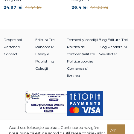
41.44 lei
44.00 lei
24.87 lei
26.4 lei
Despre noi
Editura Trei
Termeni și condiții
Blog Editura Trei
Parteneri
Pandora M
Politica de
Blog Pandora M
Contact
Lifestyle
confidențialitate
Newsletter
Publishing
Politica cookies
Colecții
Comanda si
livrarea
Acest site foloseşte cookies. Continuarea navigării
Am
© 2026 Grupul Editorial TREI. Toate drepturile rezervate.
presupune că eşti de acord cu utilizarea cookie-urilor.