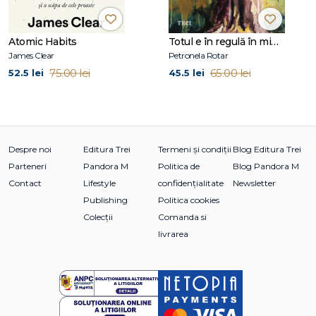
Atomic Habits
Totul e în regulă în mine și în lume
James Clear
Petronela Rotar
75.00 lei
65.00 lei
52.5 lei
45.5 lei
Despre noi
Editura Trei
Termeni și condiții
Blog Editura Trei
Parteneri
Pandora M
Politica de
Blog Pandora M
Contact
Lifestyle
confidențialitate
Newsletter
Publishing
Politica cookies
Colecții
Comanda si
livrarea