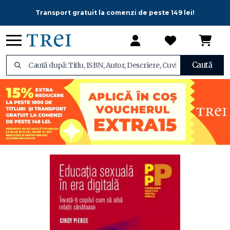
Transport gratuit la comenzi de peste 149 lei!
Caută