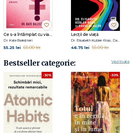
Ce s-a întâmplat cu viața mea sexuală?
Lecții de viață
Dr. Kate Balestrieri
Dr. Elisabeth Kübler-Ross , David Kessler
65.00 lei
55.00 lei
55.25 lei
46.75 lei
Bestseller categorie:
Vezi toate
-30%
-30%