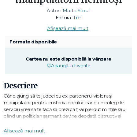
Autor :
Marta Stout
Editura:
Trei
Afișează mai mult
Formate disponibile
Cartea nu este disponibilă la vânzare
Adaugă la favorite
Descriere
Când ajungi să te judeci cu ex-partenerul violent și
manipulator pentru custodia copiilor, când un coleg de
serviciu vrea să te facă să crezi că ți-ai pierdut mințile sau
când un politician șarmant devine deodată distructiv și
abuziv, e semn că ai de-a face cu un psihopat. Ideal este,
desigur, să eviți pur și simplu astfel de persoane. Dar ce faci
Afișează mai mult
când ești, totuși, nevoit să te confunți cu un astfel de