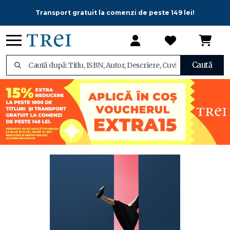
Transport gratuit la comenzi de peste 149 lei!
Caută