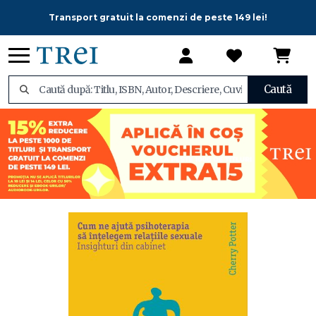
Transport gratuit la comenzi de peste 149 lei!
Caută