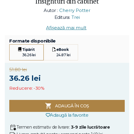
Insighturi din cabinet
Autor :
Cherry Potter
Editura:
Trei
Afișează mai mult
Formate disponibile
Tipărit
eBook
36.26 lei
24.87 lei
51.80 lei
36.26 lei
Reducere: -30%
ADAUGĂ ÎN COȘ
Adaugă la favorite
Termen estimativ de livrare:
3-9 zile lucrătoare