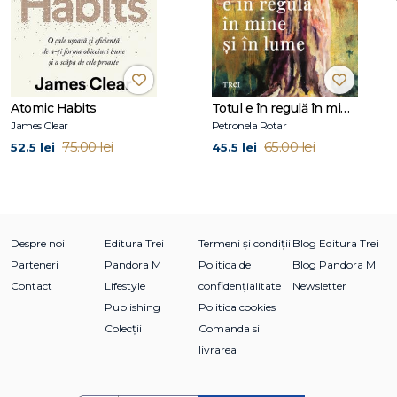
Să învăţăm despre copii
Jocuri şi experimente
Vorbirea
Cititul
Sportul
Atomic Habits
Totul e în regulă în mine și în lume
Arta, matematica şi alte materii
James Clear
Petronela Rotar
Fantezia
75.00 lei
65.00 lei
52.5 lei
45.5 lei
Mintea pusă la treabă
Învăţarea şi dragostea
Despre noi
Editura Trei
Termeni și condiții
Blog Editura Trei
Parteneri
Pandora M
Politica de
Blog Pandora M
Contact
Lifestyle
confidențialitate
Newsletter
Publishing
Politica cookies
Colecții
Comanda si
livrarea