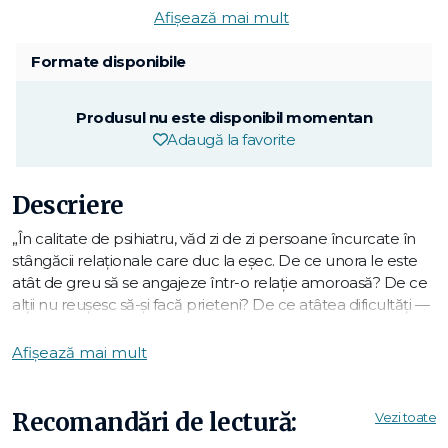
Afișează mai mult
Formate disponibile
Produsul nu este disponibil momentan
Adaugă la favorite
Descriere
„În calitate de psihiatru, văd zi de zi persoane încurcate în
stângăcii relaţionale care duc la eşec. De ce unora le este
atât de greu să se angajeze într-o relaţie amoroasă? De ce
alţii nu reuşesc să-şi facă prieteni? De ce atâtea dificultăţi —
şi chiar conflicte — la muncă? Şi, mai ales, cum să scăpăm
de ele? Cum să trăim durabil şi în armonie cu ceilalţi, în
Afișează mai mult
cuplu, în familie sau la slujbă?
Avem tot felul de idei greşite despre relaţiile umane. De
exemplu: cu cât dai mai mult, cu atât primeşti mai mult —
Recomandări de lectură:
Vezi toate
când de fapt lucrurile stau exact invers. Sau: dialogul e de