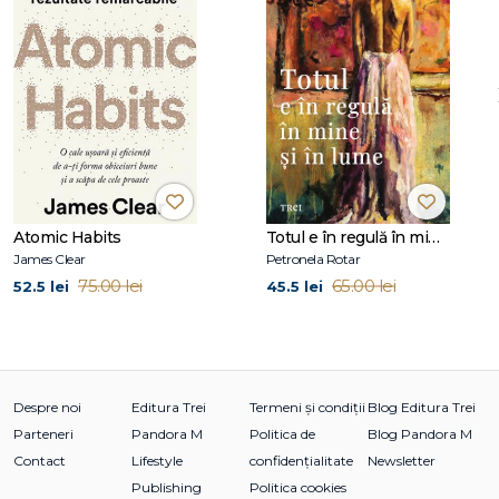
Cuprins:
Mulţumiri
Introducere
1. Anxietatea
2. Automutilarea
Atomic Habits
Totul e în regulă în mine și în lume
3. Bizareriile
James Clear
Petronela Rotar
4. Comportamentul antisocial
75.00 lei
65.00 lei
52.5 lei
45.5 lei
5. Compulsiile
6. Confuzia
7. Confuzia de identitate
8. Depresia
9. Dificultăţile de învăţare
Despre noi
Editura Trei
Termeni și condiții
Blog Editura Trei
10. Dificultăţile de vorbire
Parteneri
Pandora M
Politica de
Blog Pandora M
11. Disocierea
Contact
Lifestyle
confidențialitate
Newsletter
12. Doliul
Publishing
Politica cookies
13. Durerile şi acuzele fizice