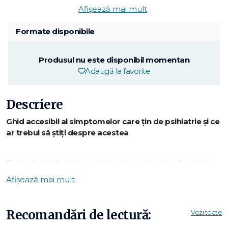
Afișează mai mult
Formate disponibile
Produsul nu este disponibil momentan
Adaugă la favorite
Descriere
Ghid accesibil al simptomelor care ţin de psihiatrie şi ce
ar trebui să ştiţi despre acestea
Furie, oboseală, obsesii, pierderi de memorie, tulburări de
performanţă sexuală, gânduri suicidare. Să fie acestea
Afișează mai mult
semnele unei tulburări psihice? Cum ai putea fi sigur? Ar
trebui să consulţi un medic? Această carte se adresează
tuturor celor care doresc să-şi înţeleagă propriile simptome
Recomandări de lectură:
Vezi toate
sau manifestările persoanelor dragi.