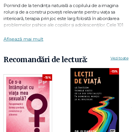
Pornind de la tendinţa naturală a copilului de a imagina
roluri şi de a construi poveşti relevante pentru viaţa sa
interioară, terapia prin joc este larg folosită în abordarea
problemelor psihice ale copiilor şi adolescenţilor. Cele 101
tehnici prezentate în acest volum oferă psihologilor,
educatorilor, dar şi părinţilor şi pediatrilor un instrument
Afișează mai mult
eficient şi neintruziv pentru a-i ajuta pe cei mici să-şi
verbalizeze emoţiile, să-şi gestioneze furia, să facă faţă
pierderilor şi doliului, dar şi să vindece vechi răni, cum sunt
Recomandări de lectură:
Vezi toate
cele pricinuite de abuzuri şi traume. Cartea include
contribuţiile unor autorităţi mondiale în terapia prin joc, cu
-15%
orientări variate, de la psihodinamică la cognitiv-
-15%
comportamentală. De asemenea, diversele tehnici, utile
atât în evaluare, dar şi în cură, sunt grupate în şapte secţiuni:
de la poveşti vindecătoare şi arte plastice la jocuri de grup şi
marionete.
Copiii pot spune cu uşurinţă cum se simt câtă vreme este
„doar în glumă" sau doar „în joacă". Mulţi copii se simt foarte
confortabil şi mai puţin ameninţaţi când răspund la întrebări