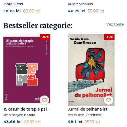
Moira Buffini
Aurora Venturini
69.00 lei
55.00 lei
58.65 lei
46.75 lei
Cuprins:
Bestseller categorie:
Vezi toate
Prefaţă
Secţiunea întâi. Tehnici narative
-30%
-30%
1. Tehnica pungii de gunoi, Heidi Gerard Kaduson
2. Scenariul unei emisiuni TV, Loretta Gallo Lopez
3. Noul cămin al canarului Candie: O intervenţie
biblioterapeutică pentru copiii din centrele de ocrotire,
centrele de tratament şi adăposturi, Jeanine Austin
4. Cavaleri şi balauri, Judith Hart
5. Poveşti din cabinet duse acasă, Mary Margaret Kelly
6. Supereu!, Emily Nickerson
7. Poveşti metaforice, Herbert Goetze
8. Ritualul de tranziţie al micuţei frunze, Jay Cerio
9. Citind pe „balansoarul din verandă", Joan M. Doherty şi
Roger D. Phillips
15 cazuri de terapie psihosomatică
Jurnal de psihanalist
10. Metafora spontană, William Walter Jenkins
Jean Benjamin Stora
Vasile Dem. Zamfirescu
11. Tehnica narativă prin intermediul benzilor desenate, Mary
62.37 lei
68.71 lei
43.66 lei
48.1 lei
Ann Drake şi David Drake