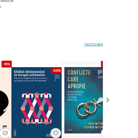
apeutice
u
 Scrisă
Vezi toate
erence
-15%
-30%
-30%
›