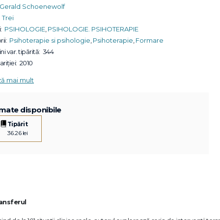
Gerald Schoenewolf
Trei
:
PSIHOLOGIE
,
PSIHOLOGIE. PSIHOTERAPIE
ii:
Psihoterapie si psihologie
,
Psihoterapie
,
Formare
ni var. tipărită:
344
riției:
2010
ză mai mult
mate disponibile
Tipărit
36.26 lei
ransferul