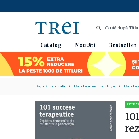
Catalog
Noutăți
Bestseller
Pagină principală
Psihoterapie si psihologie
Psihoter
EXTRA1
101
rez