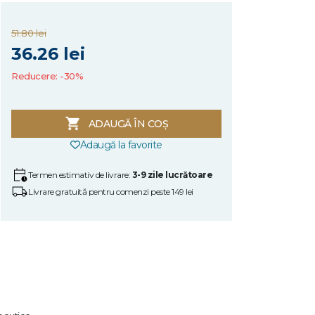
51.80 lei
36.26 lei
Reducere: -30%
ADAUGĂ ÎN COȘ
Adaugă la favorite
Termen estimativ de livrare:
3-9 zile lucrătoare
Livrare gratuită pentru comenzi peste 149 lei