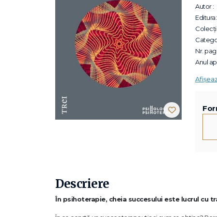
Autor :
Editura:
Colecții
Categor
Nr. pagi
Anul apa
Afișea
For
Descriere
În psihoterapie, cheia succesului este lucrul cu t