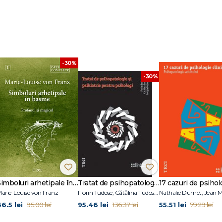
nate
Lesbiana militantă şi terapeuta heterosexuală
ă
-30%
tălui său
-30%
a detalii
 pacientul a absentat
n terapie
DIARĂ
vrotică
Simboluri arhetipale în basme
Tratat de psihopatologie şi psihiatrie pentru psihologi
arie-Louise von Franz
Florin Tudose, Cătălina Tudose, Letiţia Dobranici
66.5 lei
95.46 lei
55.51 lei
95.00 lei
136.37 lei
79.29 lei
n stadiul oral