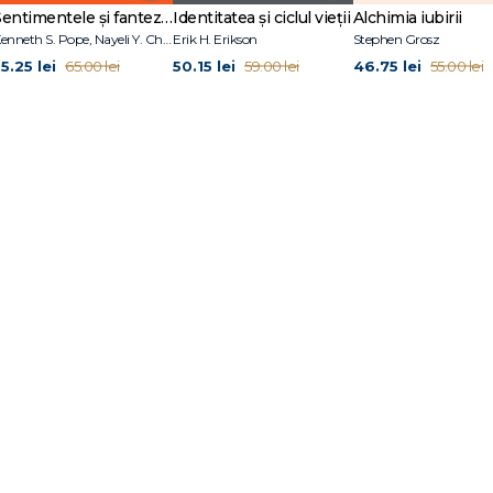
Sentimentele și fanteziile sexuale ale terapeuților
Identitatea și ciclul vieții
Alchimia iubirii
Kenneth S. Pope, Nayeli Y. Chavez-Dueñas, Hector Y. Adames
Erik H. Erikson
Stephen Grosz
 ţipa
5.25 lei
50.15 lei
46.75 lei
65.00 lei
59.00 lei
55.00 lei
e
iplă
ă
sivitate terapeuta
ţia un grup rezistent
oare
entul
 întindă lângă ea pe canapea
opii