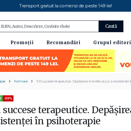
Transport gratuit la comenzi de peste 149 lei!
Caută
Promoții
Recomandări
Grupul editori
apie
Formare
101 succese terapeutice. Depăşirea transferului şi a rezistenţei 
5
-30%
 succese terapeutice. Depăşirea
istenţei în psihoterapie