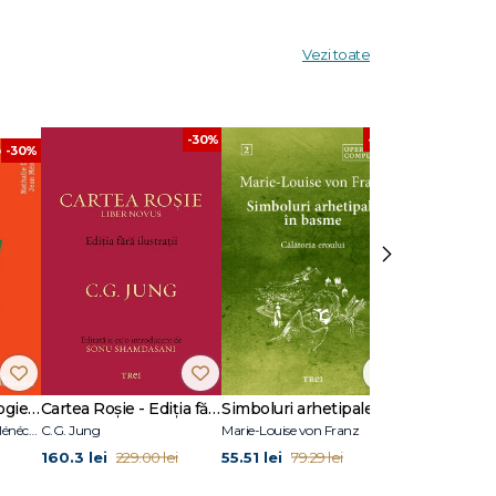
Vezi toate
-30%
-30%
-30%
›
17 cazuri de psihologie clinică
Cartea Roșie - Ediția fără ilustrații
Simboluri arhetipale în basme
Nathalie Dumet, Jean Ménéchal
C.G. Jung
Marie-Louise von Franz
Marie Adams
160.3 lei
55.51 lei
40.7 lei
229.00 lei
79.29 lei
58.1