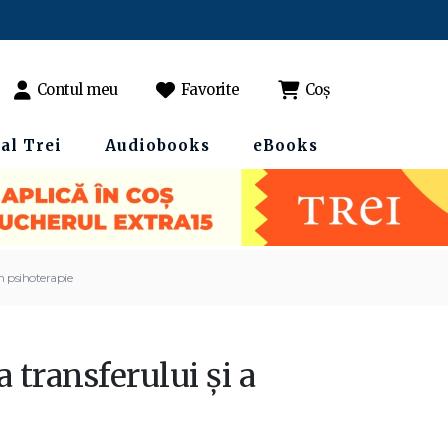
Contul meu
Favorite
Coș
al Trei
Audiobooks
eBooks
în psihoterapie
 transferului şi a