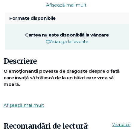
Afișează mai mult
Formate disponibile
Cartea nu este disponibilă la vânzare
Adaugă la favorite
Descriere
O emoţionantă poveste de dragoste despre o fată
care învaţă să trăiască de la un băiat care vrea să
moară.
Theodore Finch e fascinat de moarte şi se gândeşte
neîncetat la tot felul de modalităţi în care şi-ar putea pune
Afișează mai mult
capăt zilelor.
Violet Markey trăieşte pentru viitor, numărând zilele rămase
până la absolvire.
Recomandări de lectură:
Vezi toate
Cand Finch ar putea evada atât din micul ei oraş din Indiana,