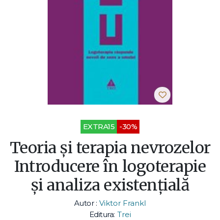
EXTRA15
-30%
Teoria şi terapia nevrozelor
Introducere în logoterapie
şi analiza existenţială
Autor :
Viktor Frankl
Editura:
Trei