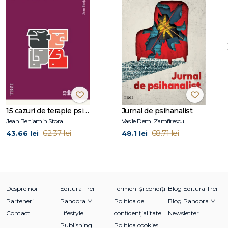
Psihoterapia in cazul depresiilor endogene
2.Bolile psihosomatice
Remarci critice asupra medicinei psihosomatice
a) Partea generala
b) Partea speciala
3.Bolile functionale
Pseudonevrozele somatogene
a) Pseudonevrozele basedowoide
b) Pseudonevrozele addisonoide
c) Pseudonevrozele tetanoide
15 cazuri de terapie psihosomatică
Jurnal de psihanalist
d) Sindroamele vegetative
Jean Benjamin Stora
Vasile Dem. Zamfirescu
4.Nevrozele reactive
62.37 lei
68.71 lei
43.66 lei
48.1 lei
a) Modele de reactie in nevroza de angoasa
b) Modele de reactie in nevroza obsesionala
c) Modele de reactie in nevroza sexuala
5.Nevrozele iatrogene
6.Nevrozele psihogene
Despre noi
Editura Trei
Termeni și condiții
Blog Editura Trei
7.Nevrozele noogene
Parteneri
Pandora M
Politica de
Blog Pandora M
8.Nevrozele colective
Contact
Lifestyle
confidențialitate
Newsletter
Publishing
Politica cookies