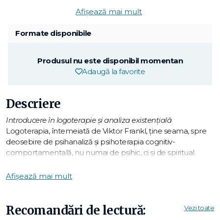
Afișează mai mult
Formate disponibile
Produsul nu este disponibil momentan
Adaugă la favorite
Descriere
Introducere în logoterapie şi analiza existenţială
Logoterapia, întemeiată de Viktor Frankl, ţine seama, spre
deosebire de psihanaliză şi psihoterapia cognitiv-
comportamentală, nu numai de psihic, ci şi de spiritual.
Anumite nevroze (numite noogene) apar din cauza
frustrării nevoii specific umane de sens. Adesea omul
Afișează mai mult
contemporan suferă de un sentiment de absurditate.
Logoterapia, demersul care conduce la găsirea sensului,
constituie, în viziunea lui Frankl, o psihoterapie umanizată.
Recomandări de lectură:
Vezi toate