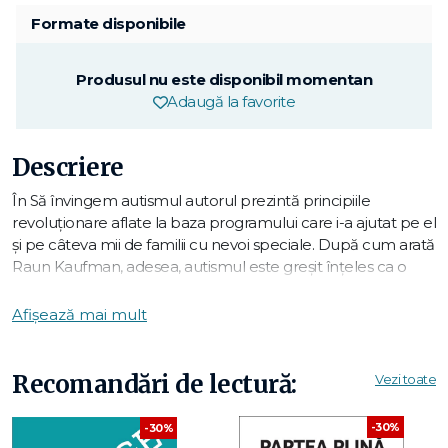
Formate disponibile
Produsul nu este disponibil momentan
Adaugă la favorite
Descriere
În Să învingem autismul autorul prezintă principiile
revoluționare aflate la baza programului care i-a ajutat pe el
și pe câteva mii de familii cu nevoi speciale. După cum arată
Raun Kaufman, adesea, autismul este greșit înțeles ca o
tulburare comportamentală când, de fapt, este o tulburare
social-relațională. El explică, din proprie experiență, ce
Afișează mai mult
înseamnă să fii autist și în ce fel Programul Son-Rise dă
rezultate.
Recomandări de lectură:
Vezi toate
Un ghid detaliat cu strategii clare și practice, pe care cititorii
le pot aplica imediat – în unele cazuri, părinții observă
-30%
-30%
schimbări la copiii lor în numai o zi – Să învingem autismul