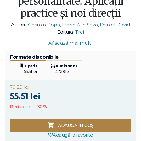
personalitate. Aplicații
practice și noi direcții
Autori :
Cosmin Popa
,
Florin Alin Sava
,
Daniel David
Editura:
Trei
Afișează mai mult
Formate disponibile
Tipărit
Audiobook
55.51 lei
47.58 lei
79.29 lei
55.51 lei
Reducere: -30%
ADAUGĂ ÎN COȘ
Adaugă la favorite