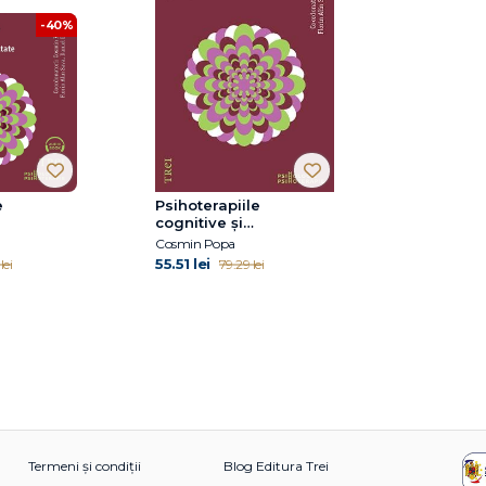
-40%
e
Psihoterapiile
cognitive și
tale în
comportamentale în
Cosmin Popa
e
tulburările de
55.51 lei
lei
79.29 lei
 Aplicații
personalitate. Aplicații
i direcții
practice și noi direcții
Termeni și condiții
Blog Editura Trei