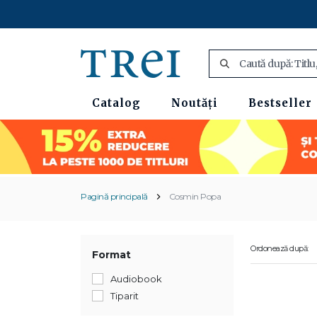
Catalog
Noutăți
Bestseller
Pagină principală
Cosmin Popa
Ordonează după:
Format
Audiobook
Tiparit