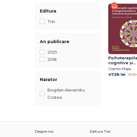
Editura
Trei
An publicare
2025
Psihoterapiil
2018
cognitive și
comportamen
Cosmin Popa
tulburările d
47.58 lei
79.29 
personalitate.
Narator
practice și no
Bogdan Alexandru
Costea
Despre noi
Editura Trei