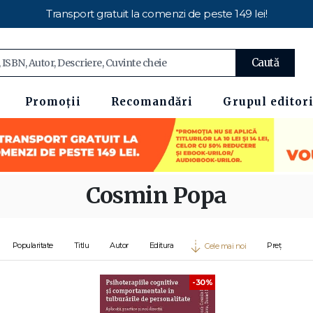
Transport gratuit la comenzi de peste 149 lei!
Caută
Promoții
Recomandări
Grupul editori
Cosmin Popa
Popularitate
Titlu
Autor
Editura
Preț
Cele mai noi
-30%