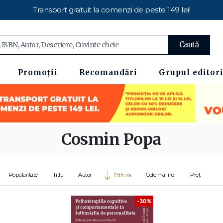
Transport gratuit la comenzi de peste 149 lei!
Caută
Promoții
Recomandări
Grupul editori
Cosmin Popa
Popularitate
Titlu
Autor
Cele mai noi
Preț
Editura
-30%