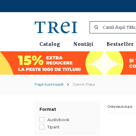
Catalog
Noutăți
Bestseller
Pagină principală
Cosmin Popa
Ordonează după:
Format
Audiobook
Tiparit