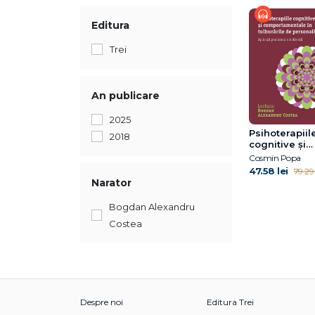
Editura
Trei
An publicare
2025
Psihoterapiil
2018
cognitive și
comportamen
Cosmin Popa
tulburările d
47.58 lei
79.29 
personalitate.
Narator
practice și no
Bogdan Alexandru
Costea
Despre noi
Editura Trei