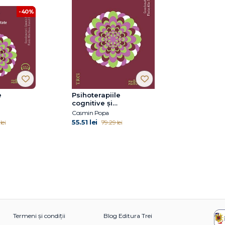
-40%
e
Psihoterapiile
cognitive și
tale în
comportamentale în
Cosmin Popa
e
tulburările de
55.51 lei
lei
79.29 lei
 Aplicații
personalitate. Aplicații
i direcții
practice și noi direcții
Termeni și condiții
Blog Editura Trei