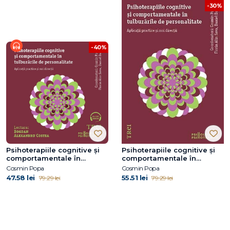
-30%
-40%
Psihoterapiile cognitive și
Psihoterapiile cognitive și
comportamentale în
comportamentale în
tulburările de personalitate.
tulburările de personalitate.
Cosmin Popa
Cosmin Popa
Aplicații practice și noi
Aplicații practice și noi
47.58 lei
55.51 lei
79.29 lei
79.29 lei
direcții
direcții