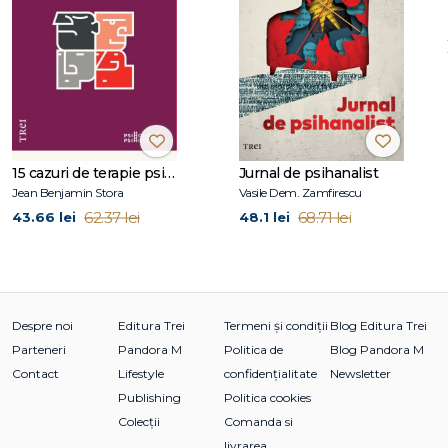
Parapsihologia
Lista ilustraţiilor
Despre autori
Mulţumiri
Introducere
Parapsihologia
15 cazuri de terapie psihosomatică
Jurnal de psihanalist
1. Parapsihologia -- Jane Henry
Jean Benjamin Stora
Vasile Dem. Zamfirescu
2. Metodologie -- Julie Milton
62.37 lei
68.71 lei
43.66 lei
48.1 lei
3. Meta-analizele --Deborah L. Delanoy
4. Factorii psihologici -- Caroline Watt
5. Scepticismul -- Christopher C. French
Cogniţie paranormală
Despre noi
Editura Trei
Termeni și condiții
Blog Editura Trei
6. A doua vedere -- Shari A. Cohn-Simmen
Parteneri
Pandora M
Politica de
Blog Pandora M
7. Percepţia extrasenzorială -- John Beloff ?i Jane Henry
Contact
Lifestyle
confidențialitate
Newsletter
8. Precogniţie ?i premoniţii -- Keith Hearne ?i Jane Henry
Publishing
Politica cookies
9. Psi-ul animal – Rupert Sheldrake
Colecții
Comanda si
livrarea