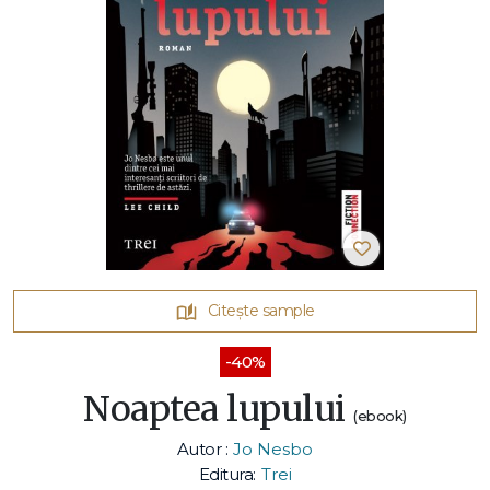
Citește sample
-40%
Noaptea lupului
(ebook)
Autor :
Jo Nesbo
Editura:
Trei