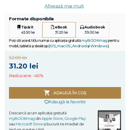
Afișează mai mult
Formate disponibile
Tipărit
eBook
Audiobook
45.50 lei
31.20 lei
39.00 lei
myBOOKmag
Poți citi acest titlu numai cu aplicația gratuită
pentru
iOS
macOS
Android
Windows
mobil, tabletă și desktop (
,
,
și
).
52.00 lei
31.20 lei
Reducere: -40%
ADAUGĂ ÎN COȘ
Adaugă la favorite
Descarcă acum aplicația gratuită
myBOOKmag
din
Apple Store
,
Google Play
sau
Microsoft Store
și bucură-te imediat de
lectura acestei cărți!