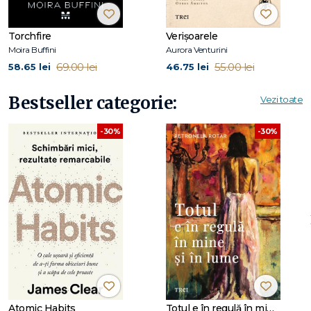
Torchfire
Verișoarele
Moira Buffini
Aurora Venturini
69.00 lei
55.00 lei
58.65 lei
46.75 lei
Bestseller categorie:
Vezi toate
-30%
-30%
Atomic Habits
Totul e în regulă în mine și în lume