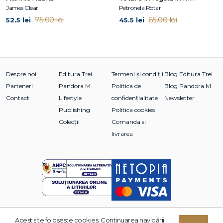
James Clear
Petronela Rotar
75.00 lei
65.00 lei
52.5 lei
45.5 lei
Despre noi
Editura Trei
Termeni și condiții
Blog Editura Trei
Parteneri
Pandora M
Politica de
Blog Pandora M
Contact
Lifestyle
confidențialitate
Newsletter
Publishing
Politica cookies
Colecții
Comanda si
livrarea
Acest site foloseşte cookies. Continuarea navigării