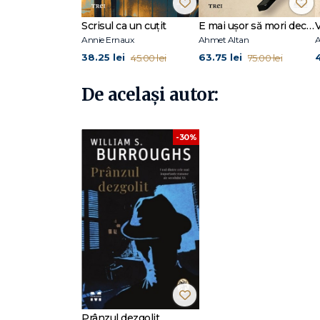
Scrisul ca un cuțit
E mai ușor să mori decât să iubești (seria Cvartetul Otoman, vol.3)
Annie Ernaux
Ahmet Altan
A
38.25 lei
63.75 lei
45.00 lei
75.00 lei
De același autor:
-30%
Prânzul dezgolit