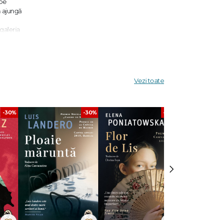
ape
ă ajungă
galeria
Vezi toate
-30%
-30%
-30%
na la
›
ked
rts and
a Anansi.