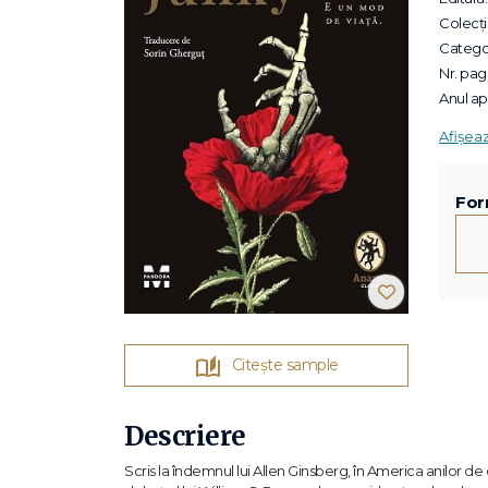
Colecții
Categor
Nr. pagi
Anul apa
Afișea
For
Citește sample
Descriere
Scris la îndemnul lui Allen Ginsberg, în America anilor d