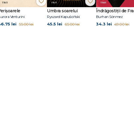
Verișoarele
Umbra soarelui
Îndrăgostiții de Fra
urora Venturini
Ryszard Kapuściński
Burhan Sönmez
46.75 lei
45.5 lei
34.3 lei
55.00 lei
65.00 lei
49.00 lei