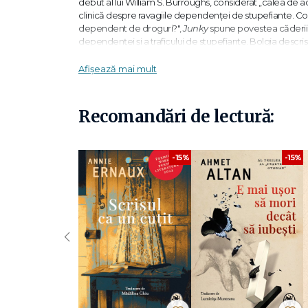
debut al lui William S. Burroughs, considerat „calea de a
clinică despre ravagiile dependenței de stupefiante. C
dependent de droguri?",
Junky
spune povestea căderii u
dependenței și a traficului de stupefiante. Bolgia descri
de personaje care o populează și­-ar găsi locul fără nicio 
Afișează mai mult
„Dintre toți scriitorii Generației Beat, Burroughs a fost ce
„Mai mult decât orice, Junky se citește ca un ghid de căl
Recomandări de lectură:
„O carte de o mare frumusețe."
Norman Mailer
-15%
-15%
„Cel mai important scriitor care a apărut după al Doilea
William S. Burroughs
(1914-1997) s-a născut în St. Loui
Viena.
‹
În 1951, pe când se afla în Mexic, și-a împușcat accidental
Lunch
(
Prânzul dezgolit
).
Apariția în 1962 a ediției americane a provocat un imens
Letters, iar statul francez îi acordă titlul de Commandeur 
Clasic au mai apărut
Prânzul dezgolit
și
Queer
.