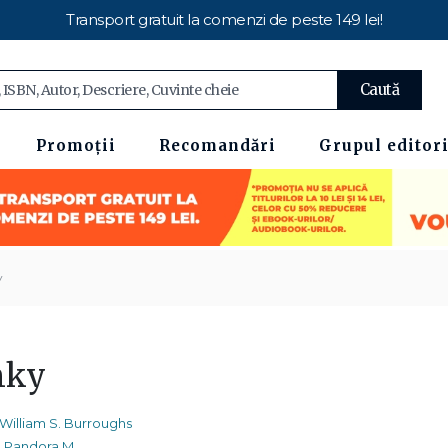
Transport gratuit la comenzi de peste 149 lei!
Caută
Promoții
Recomandări
Grupul editori
y
nky
William S. Burroughs
Pandora M