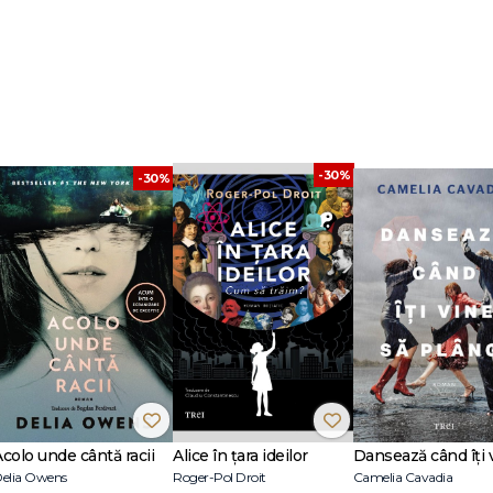
-30%
-30%
Acolo unde cântă racii
Alice în țara ideilor
elia Owens
Roger-Pol Droit
Camelia Cavadia