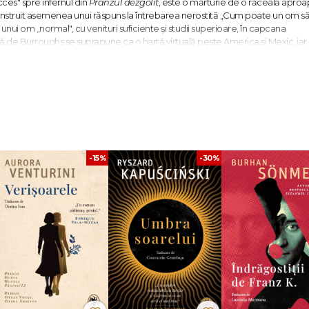
cces" spre infernul din
Prânzul dezgolit
, este o mărturie de o răceală apro
onstruit asemenea unui răspuns la întrebarea nerostită „Cum poate un om s
nui om „normal", cu venituri suficiente și studii superioare, în capcana
să de Burroughs se suprapune ca o hartă virtuală peste America și Mexic, iar 
ajustare în cercurile infernului din
Divina Comedie
.
l mai periculos: a fost agentul dublu al anarhiei."
Rolling Stone
ătorie prin subteranele Americii."
The Daily Beast
-15%
-30%
 Război Mondial."
J. G. Ballard
s, Missouri. A studiat literatură engleză și antropologia la Harvard, apoi medici
 soția. A debutat în 1953 cu
Junky
, iar în 1959 a publicat (în Franța) romanul
Na
 scandal. În 1982 este ales membru în Academia Americană și în Institute of A
de l’Ordre des Arts et des Lettres. Din opera lui William S. Burroughs, în seri