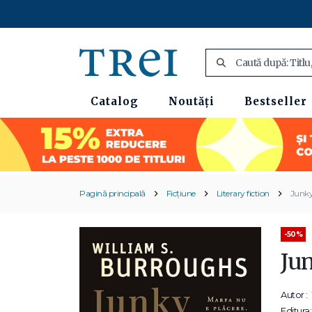
Catalog
Noutăți
Bestseller
Pagină principală
Ficțiune
Literary fiction
Junk
-50%
Ju
Autor :
Editura: