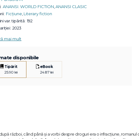
:
ANANSI. WORLD FICTION
,
ANANSI CLASIC
ii:
Ficțiune
,
Literary fiction
ni var. tipărită:
192
riției:
2023
ză mai mult
mate disponibile
Tipărit
eBook
25.90 lei
24.87 lei
e după război, când până și a vorbi despre droguri era o infracțiune, romanul 