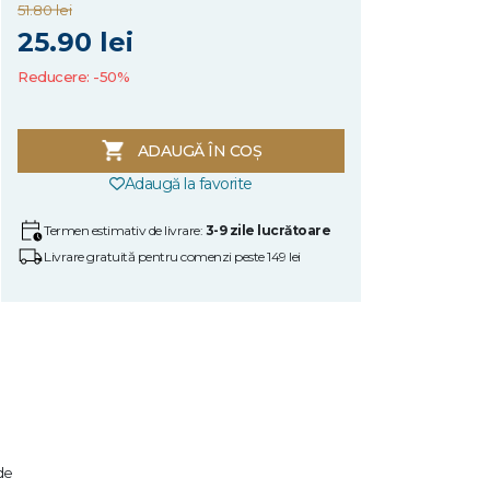
51.80 lei
25.90 lei
Reducere: -50%
ADAUGĂ ÎN COȘ
Adaugă la favorite
Termen estimativ de livrare:
3-9 zile lucrătoare
Livrare gratuită pentru comenzi peste 149 lei
de