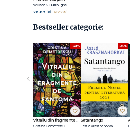
William S. Burroughs
28.87 lei
41.23 lei
Bestseller categorie:
-30%
-30%
‹
Vitraliu din fragmente de fantomă
Satantango
Cristina Demetrescu
László Krasznahorkai
D