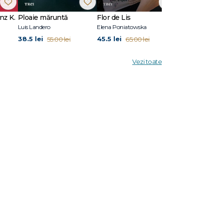
nz K.
Ploaie măruntă
Flor de Lis
Scriu Iliada
Luis Landero
Elena Poniatowska
Pierre Michon
38.5 lei
45.5 lei
41.3 lei
55.00 lei
65.00 lei
59.0
Vezi toate