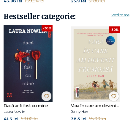
109.94 lei
51.80 lei
43.98 lei
25.9 lei
Bestseller categorie:
Vezi toate
-30%
-30%
Dacă ar fi fost cu mine
Vara în care am devenit frumoasă (seria Vara, vol. 1, ediție tie-in)
Laura Nowlin
Jenny Han
59.00 lei
55.00 lei
41.3 lei
38.5 lei