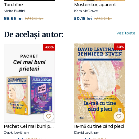
Torchfire
Moștenitor, aparent
Moira Buffini
Kara McDowell
69.00 lei
59.00 lei
58.65 lei
50.15 lei
De același autor:
Vezi toate
-50%
-60%
Pachet Cei mai buni prieteni
Ia-mă cu tine când pleci
David Levithan
David Levithan