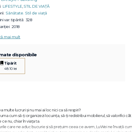
:
LIFESTYLE
,
STIL DE VIAȚĂ
ii:
Sănătate. Stil de viață
ni var. tipărită:
328
riției:
2018
ză mai mult
mate disponibile
Tipărit
48.10 lei
 multe lucruri și nu mai ai loc nici ca să respiri?
druma cum să-ți organizezi locuința, să-ți redistribui mobilierul, să valorifici câ
 ce nu, chiar în viața ta.
le care ne aduc bucurie și să prețuim ceea ce avem, LuWei ne învață cum