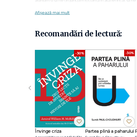
aranjăm și să ne organizăm locuința în așa fel încât să n
jurul nostru.
Afișează mai mult
Lu Wei și-a ilustrat cu peste 300 de desene sugestive sfat
depozitare și să trăiești într-o casă curată și ordonată.
Recomandări de lectură:
Lu Wei, de profesie arhitect, și-a transformat obsesia pent
din China. Cu o experiență de 13 ani, după 20 000 de loc
acestui volum ideile esențiale pentru amenajarea unei lo
-30%
-30%
‹
Învinge criza
Partea plină a paharului