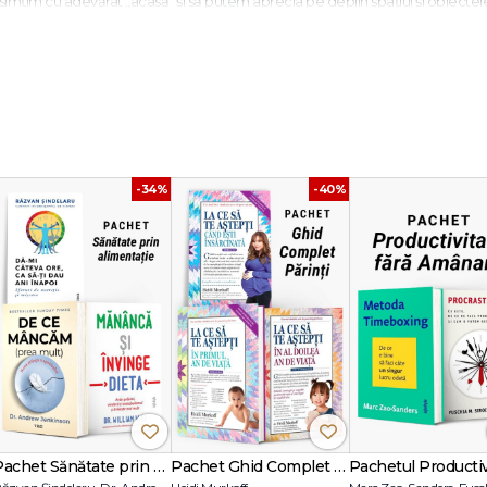
e simțim cu adevărat „acasă" și să putem aprecia pe deplin spațiul și obiectel
urile și ideile inovatoare care te vor ajuta să-ți rezolvi problemele legate d
ru ordine în profesie, fiind unul dintre cei mai căutați consultanți de design 
uințe proiectate și 150 000 de case decorate, autoarea a sintetizat în pagini
cuințe bine organizate și primitoare.
-34%
-40%
Pachet Sănătate prin alimentație
Pachet Ghid Complet Părinți