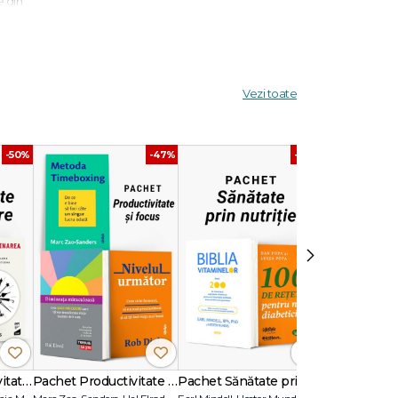
e din
e
Vezi toate
interior
le
-50%
-47%
-40%
›
Pachetul Productivitate fără Amânare
Pachet Productivitate și focus
Pachet Sănătate prin nutriție
Pachet Yoga 