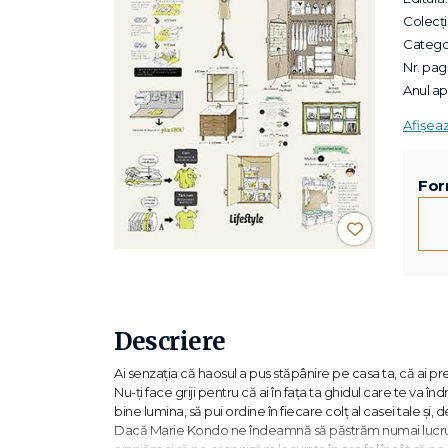
Colecții
Categor
Nr. pagi
Anul apa
Afișea
For
Descriere
Ai senzația că haosul a pus stăpânire pe casa ta, că ai prea
Nu-ți face griji pentru că ai în fața ta ghidul care te va în
bine lumina, să pui ordine în fiecare colț al casei tale și, de
Dacă Marie Kondo ne îndeamnă să păstrăm numai lucruri