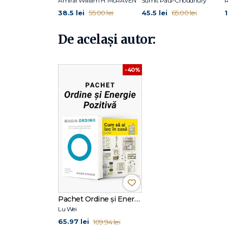
Amiral William H. McRAVEN
Sumit Paul-Choudhury
38.5 lei
45.5 lei
55.00 lei
65.00 lei
De același autor:
-40%
Pachet Ordine și Energie Pozitivă
Lu Wei
65.97 lei
109.94 lei