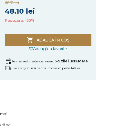
68.71 lei
48.10 lei
Reducere: -30%
ADAUGĂ ÎN COȘ
Adaugă la favorite
Termen estimativ de livrare:
3-9 zile lucrătoare
Livrare gratuită pentru comenzi peste 149 lei
t mai
 să ne