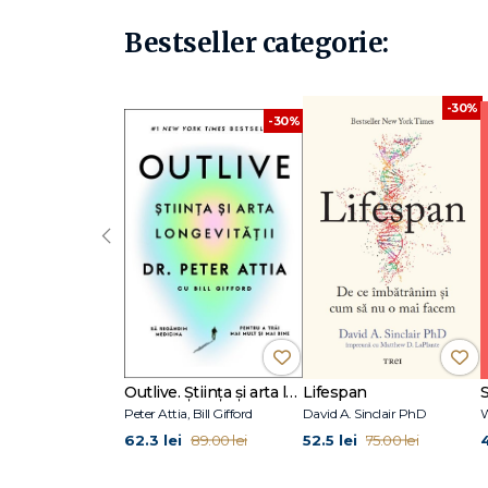
Bestseller categorie:
-30%
-30%
‹
Outlive. Știința și arta longevității
Lifespan
Peter Attia, Bill Gifford
David A. Sinclair PhD
W
62.3 lei
52.5 lei
89.00 lei
75.00 lei