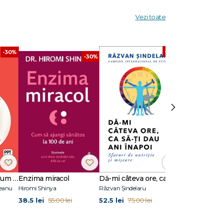
Vezi toate
-30%
-30%
-30%
›
Emoții în farfurie. Cum să faci pace cu tine și cu farfuria ta
Enzima miracol
Dă-mi câteva ore, ca să-ţi dau ani înapoi
eanu
Hiromi Shinya
Răzvan Șindelaru
David Hoffman
38.5 lei
52.5 lei
66.5 lei
55.00 lei
75.00 lei
95.0