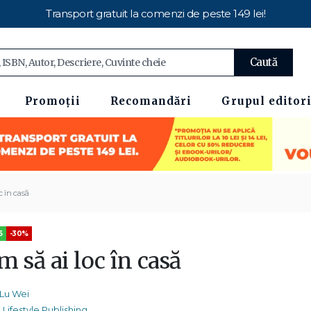
Transport gratuit la comenzi de peste 149 lei!
Caută
Promoții
Recomandări
Grupul editori
c în casă
5
-30%
 să ai loc în casă
Lu Wei
Lifestyle Publishing