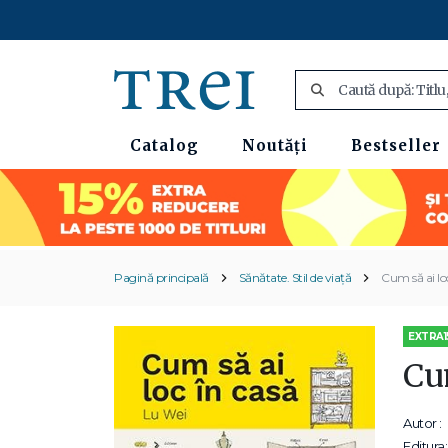
Catalog
Noutăți
Bestseller
Pagină principală
Sănătate. Stil de viață
Cum să ai lo
EXTRA1
Cum
Autor :
Editura: