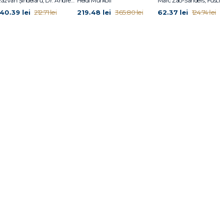
Răzvan Șindelaru, Dr. Andrew Jenkinson, Dr. William W. Li
Heidi Murkoff
140.39 lei
219.48 lei
62.37 lei
212.71 lei
365.80 lei
124.74 lei