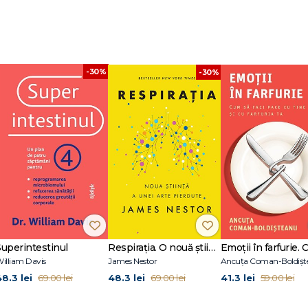
-30%
-30%
Superintestinul
Respirația. O nouă știință a unei arte pierdute
illiam Davis
James Nestor
Ancuța Coman-Boldișt
48.3 lei
48.3 lei
41.3 lei
69.00 lei
69.00 lei
59.00 lei