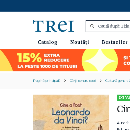
Catalog
Noutăți
Bestseller
Pagină principală
Cărți pentru copii
Cultură general
EXTRA1
Cin
Autori :
Editura: