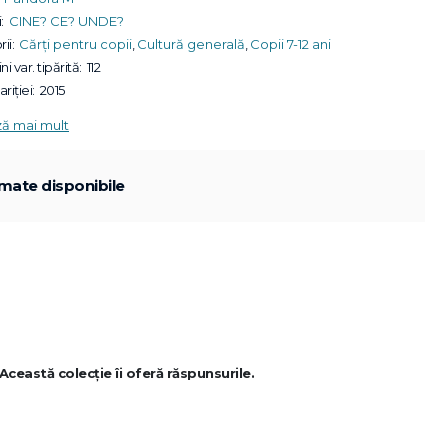
:
CINE? CE? UNDE?
ii:
Cărți pentru copii
,
Cultură generală
,
Copii 7-12 ani
ni var. tipărită:
112
riției:
2015
ză mai mult
mate disponibile
Această colecție îi oferă răspunsurile.