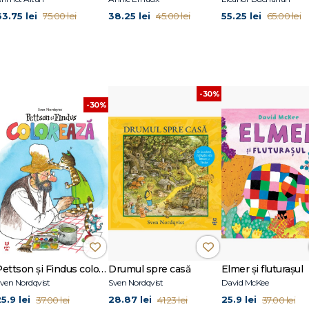
63.75 lei
38.25 lei
55.25 lei
75.00 lei
45.00 lei
65.00 lei
ie clasică și știință, cât și figuri contemporane și fenomene globale — un mi
ra clară fac lectura plăcută pentru copii și facilitează înțelegerea unor subiecte
-30%
-30%
eleasă ușor, fără a sacrifica acuratețea informațiilor.
manualele tradiționale, colecția oferă
răspunsuri concise la întrebări conc
ru părinții care vor să le stimuleze apetitul pentru lectură.
te și științe la locuri celebre și figuri istorice diverse — oferă o introducere
te școlare sau lectură individuală.
Pettson și Findus colorează
Drumul spre casă
Elmer și fluturașul
ven Nordqvist
Sven Nordqvist
David McKee
tive din interior nu doar fac lectura mai plăcută, ci ajută la fixarea informați
5.9 lei
28.87 lei
25.9 lei
37.00 lei
41.23 lei
37.00 lei