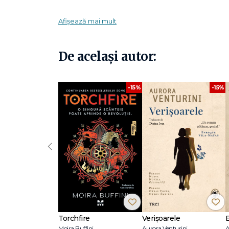
Un băieţel singuratic;
Afișează mai mult
Un oaspete al regelui Franţei;
Un inventator, muzician, inginer, savant şi autor al faimoa
• Toate cele de mai sus!
De același autor:
Cine? Ce? Unde?
de la
Pandora M
este o colecție de c
potrivite pentru oricine dorește să înțeleagă mai bine lu
-15%
-15%
ce
evenimente
au schimbat lumea sau unde se află
lo
poveste fascinantă.
Fiecare titlu răspunde simplu și vizual la întrebări fun
concepte esențiale. Titlurile îmbină
claritatea explicaț
‹
plăcută
.
De ce să alegi o carte din această colecție?
Învățare naturală și captivantă:
Cărțile răspund la î
curiozitățile în cunoștințe ușor de reținut.
Torchfire
Verișoarele
Moira Buffini
Aurora Venturini
A