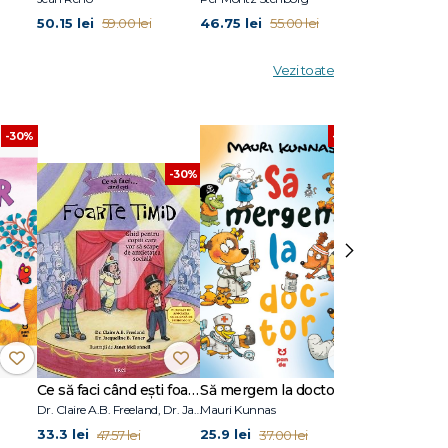
50.15 lei
46.75 lei
50.15 lei
59.00 lei
55.00 lei
59.
x ideal
Vezi toate
-30%
-30%
-30%
›
rete
,
Ce să faci când ești foarte timid. Ghid pentru copiii care vor să scape de anxietatea socială
Să mergem la doctor
Dr. Claire A.B. Freeland, Dr. Jacqueline B. Toner
Mauri Kunnas
Eulàlia Canal
ilor — un
33.3 lei
25.9 lei
33.3 lei
47.57 lei
37.00 lei
47.5