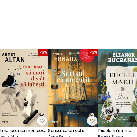
sei picturi Mona Lisa.
ărți educative dedicate cititorilor curioși, în special copiilor și adolescențilo
mea. Indiferent dacă vrei să explorezi cine au fost
marile personalități
,
-15%
-15%
curile celebre
ale planetei, această colecție transformă fiecare întrebare î
damentale despre personalități celebre, evenimente istorice, fenomene natural
iilor cu ilustrații, hărți și repere cronologice pentru o învățare intui
ntrebări frecvente și interesante pentru mintea exploratoare, transformând
E mai ușor să mori decât să iubești (seria Cvartetul Otoman, vol.3)
Scrisul ca un cuțit
Fiicele mării. Iris
hmet Altan
Annie Ernaux
Eleanor Buchanan