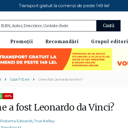
Transport gratuit la comenzi de peste 149 lei!
Caută
Promoții
Recomandări
Grupul editori
ă
Copii 7-12 ani
Cine a fost Leonardo da Vinci?
5
-30%
e a fost Leonardo da Vinci?
Roberta Edwards
,
True Kelley
Pandora M