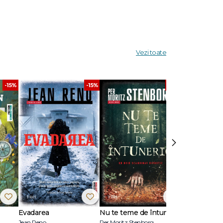
Vezi toate
r, dar
-15%
-15%
-15%
ntr-o
e și
tivă și
›
Evadarea
Nu te teme de întuneric
Ultimul răsăr
Jean Reno
Per Moritz Stenborg
Anna Todd