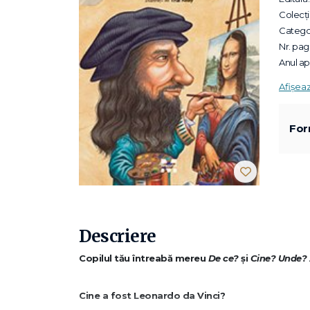
Colecții
Categor
Nr. pagi
Anul apa
Afișea
For
Descriere
Copilul tău întreabă mereu
De ce?
și
Cine? Unde?
Cine a fost Leonardo da Vinci?