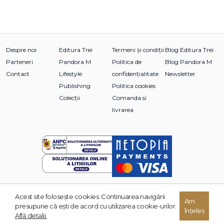
Despre noi
Editura Trei
Termeni și condiții
Blog Editura Trei
Parteneri
Pandora M
Politica de
Blog Pandora M
Contact
Lifestyle
confidențialitate
Newsletter
Publishing
Politica cookies
Colecții
Comanda si
livrarea
Acest site foloseşte cookies. Continuarea navigării
© 2026 Grupul Editorial TREI. Toate drepturile rezervate.
Am
presupune că eşti de acord cu utilizarea cookie-urilor.
înțeles
Dezvoltat de:
Află detalii.