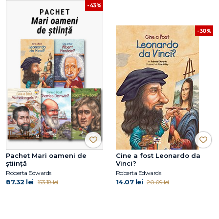
-43%
-30%
Pachet Mari oameni de
Cine a fost Leonardo da
știință
Vinci?
Roberta Edwards
Roberta Edwards
87.32 lei
14.07 lei
153.18 lei
20.09 lei