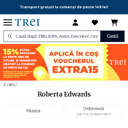
Transport gratuit la comenzi de peste 149 lei!
Caută
2 cărți /
Roberta Edwards
Ordonează
Filtează
Cele mai noi descendent