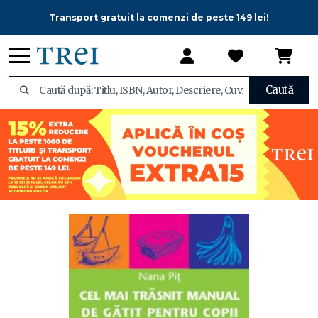
Transport gratuit la comenzi de peste 149 lei!
Caută