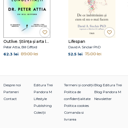
Outlive. Știința și arta longevității
Lifespan
Peter Attia, Bill Gifford
David A. Sinclair PhD
89.00 lei
75.00 lei
62.3 lei
52.5 lei
Despre noi
Editura Trei
Termeni și condiții
Blog Editura Trei
Parteneri
Pandora M
Politica de
Blog Pandora M
Contact
Lifestyle
confidențialitate
Newsletter
Publishing
Politica cookies
Colecții
Comanda si
livrarea