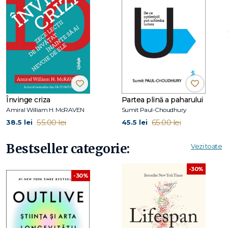
spus, simplu, Smântânică...
– La-la-li-lu-la!!!
De fiecare dată când termină de gătit ceva delicios, Timi
Burtică începe să cânte din toată inima, astfel că toţi
prietenii lui de pe stradă se strâng în mica bucătărie, pentru
a gusta proaspetele preparate.
Încercaţi şi voi să le gătiţi!
Învinge criza
Partea plină a paharului
Amiral William H. McRAVEN
Sumit Paul-Choudhury
55.00 lei
65.00 lei
38.5 lei
45.5 lei
Bestseller categorie:
Vezi toate
-30%
-30%