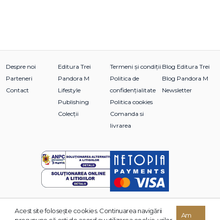
Despre noi
Editura Trei
Termeni și condiții
Blog Editura Trei
Parteneri
Pandora M
Politica de
Blog Pandora M
Contact
Lifestyle
confidențialitate
Newsletter
Publishing
Politica cookies
Colecții
Comanda si
livrarea
Acest site foloseşte cookies. Continuarea navigării
© 2026 Grupul Editorial TREI. Toate drepturile rezervate.
Am
presupune că eşti de acord cu utilizarea cookie-urilor.