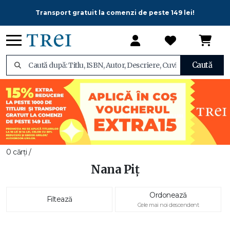
Transport gratuit la comenzi de peste 149 lei!
Caută
0 cărți /
Nana Piț
Ordonează
Filtează
Cele mai noi descendent