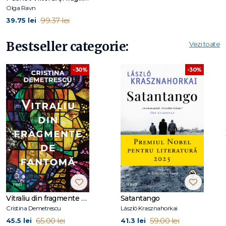
am vrut să fiu poetă. Texte uitate
), tradusă în întreaga lume.
Olga Ravn
Romanul
De ansatte
(
Angajații
), publicat în 2018, a fost
99.37 lei
39.75 lei
nominalizat în 2021 la International Booker Prize.
Bestseller categorie:
Vezi toate
-30%
-30%
Vitraliu din fragmente de fantomă
Satantango
Cristina Demetrescu
László Krasznahorkai
65.00 lei
59.00 lei
45.5 lei
41.3 lei