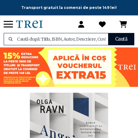
Transport gratuit la comenzi de peste 149 lei!
Caută