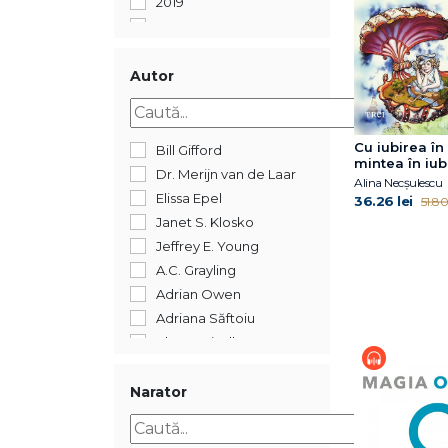
2019
2018
2017
2016
Autor
2015
2014
2012
Cu iubirea în
Bill Gifford
mintea în iub
2011
Dr. Merijn van de Laar
Alina Necșulescu
2005
Elissa Epel
36.26 lei
51.80 
352
Janet S. Klosko
Jeffrey E. Young
A.C. Grayling
Adrian Owen
Adriana Săftoiu
Ahron Friedberg
Alberto Manguel
Alexandre Jollien
Narator
Alin Leș
Alina Epure