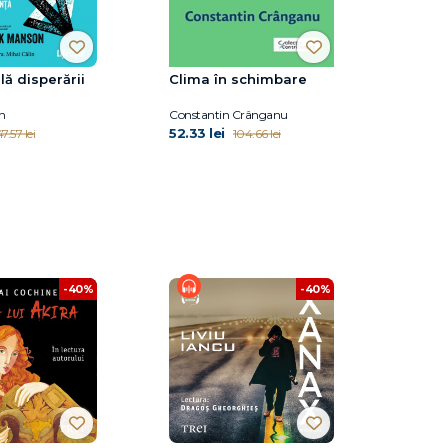
lă disperării
Clima în schimbare
n
Constantin Crânganu
52.33 lei
7.57 lei
104.66 lei
-40%
-40%