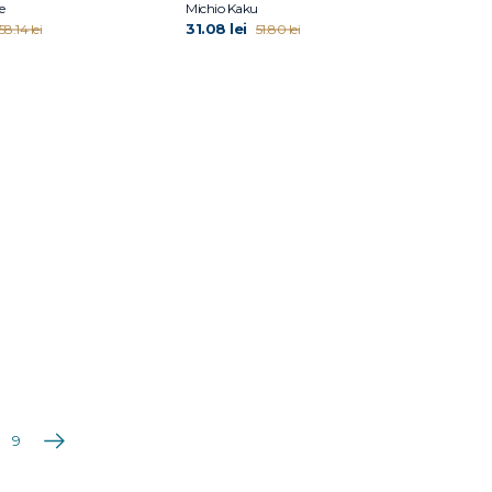
e
Michio Kaku
31.08 lei
58.14 lei
51.80 lei
Următoarea
9