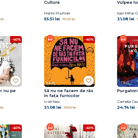
Cultura
Vulpea lu
Martin Puchner
Ioan Mihai C
55.51 lei
31.08 lei
lei
79.29 lei
5
-40%
-40%
ar nu pe
Să nu ne facem de râs
Purgatori
în fața furnicilor
Iv cel Naiv
Camelia Cav
31.08 lei
24.74 lei
lei
51.80 lei
-40%
-40%