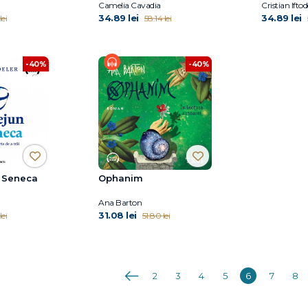
Camelia Cavadia
Cristian Iftod
34.89 lei
34.89 lei
lei
58.14 lei
-40%
-40%
u Seneca
Ophanim
Ana Barton
31.08 lei
lei
51.80 lei
Anterioara
2
3
4
5
6
7
8