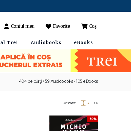
Contul meu
Favorite
Coș
al Trei
Audiobooks
eBooks
404 de cărți / 59 Audiobooks · 105 eBooks
Afișează:
30
60
-30%