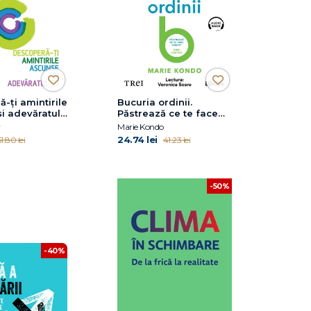
-ţi amintirile
Bucuria ordinii.
i adevăratul
Păstrează ce te face
fericit
Marie Kondo
24.74 lei
1.80 lei
41.23 lei
-50%
-40%