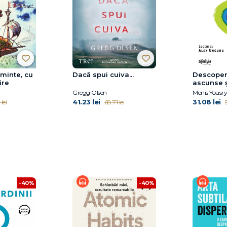
 minte, cu
Dacă spui cuiva...
Descoperă
ire
ascunse ş
eu
Gregg Olsen
Menis Yousry
41.23 lei
31.08 lei
lei
68.71 lei
5
-40%
-40%