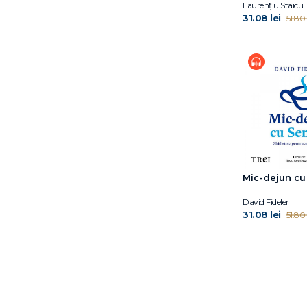
Laurențiu Staicu
Dr. Eben Alexander
31.08 lei
51.80 
Dr. Elliot D. Cohen
Dr. Elliot D. Cohen
Dr. Eric Topol
Dr. Hiromi Shinya
Dr. Jocelyn Wittstein
Dr. Meg Arroll
Dr. Peter Attia
Dr. Shefali Tsabary
Dr. William W. Li
Dylan Thuras
Mic-dejun c
Earl Mindell
David Fideler
Elena Diana Nedelcu
31.08 lei
51.80 
Elizabeth Blackburn
Ella Morton
Eric Weil
Erich Fromm
Florin Dumitrescu
Florin Hălălău