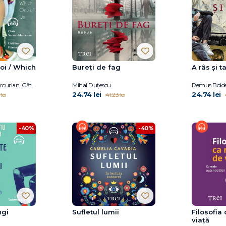
oi / Which
Bureți de fag
A râs și t
Chris Simion - Mercurian, Cătălina Flămînzeanu
Mihai Duțescu
Remus Bold
24.74 lei
24.74 lei
lei
41.23 lei
-40%
-40%
ugi
Sufletul lumii
Filosofia
viață