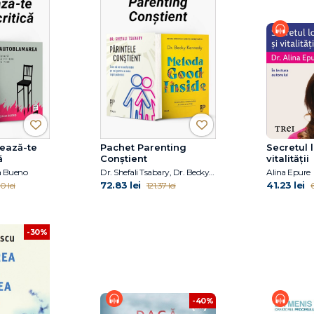
rează-te
Pachet Parenting
Secretul l
ă
Conștient
vitalității
ia Bueno
Dr. Shefali Tsabary, Dr. Becky Kennedy
Alina Epure
72.83 lei
41.23 lei
0 lei
121.37 lei
6
-30%
-40%