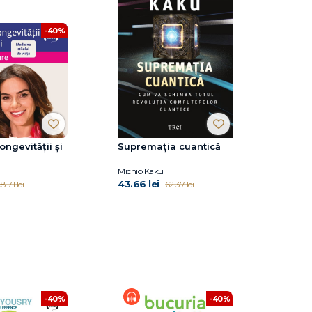
-40%
ongevității și
Supremația cuantică
Michio Kaku
43.66 lei
8.71 lei
62.37 lei
-40%
-40%