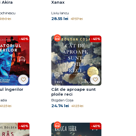
i Akira
Xanax
ochinescu
Liviu Iancu
28.55 lei
1.80 lei
47.57 lei
-40%
-40%
ul îngerilor
Cât de aproape sunt
ploile reci
adia
Bogdan Coșa
24.74 lei
41.23 lei
41.23 lei
-40%
-40%