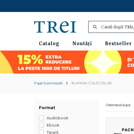
Catalog
Noutăți
Bestseller
Pagină principală
ÎN AFARA COLECȚIILOR
Ordonează după:
Format
Audiobook
Ebook
Tiparit