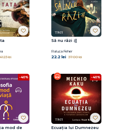
ata
Să nu râzi :((
ea
Raluca Feher
22.2 lei
41.23 lei
37.00 lei
-40%
-40%
 ca mod de
Ecuația lui Dumnezeu