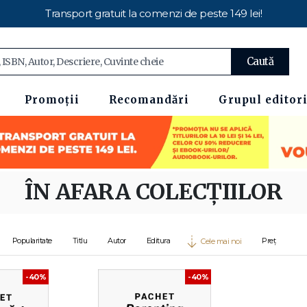
Transport gratuit la comenzi de peste 149 lei!
Caută
Promoții
Recomandări
Grupul editori
ÎN AFARA COLECȚIILOR
Popularitate
Titlu
Autor
Editura
Preț
Cele mai noi
-40%
-40%