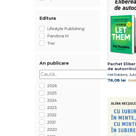
Editura
Lifestyle Publishing
Pandora M
Trei
An publicare
Pachet Elibe
de autocritic
Mel Robbins, Jul
76.08 lei
126.8
2026
2025
2024
2023
2022
2021
2020