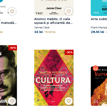
.
Atomic Habits. O cale
Arta subti
a metodă
ușoară și eficientă de
a-ți
a-ți forma obiceiuri
James Clear
Mark Manso
ganiza
bune și a scăpa de
45 lei
28.55 lei
lei
75.00 lei
4
cele proaste
-50%
-30%