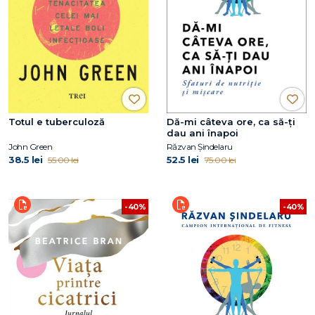
Totul e tuberculoză
Dă-mi câteva ore, ca să-ţi
dau ani înapoi
John Green
Răzvan Șindelaru
38.5 lei
52.5 lei
55.00 lei
75.00 lei
-40%
-40%