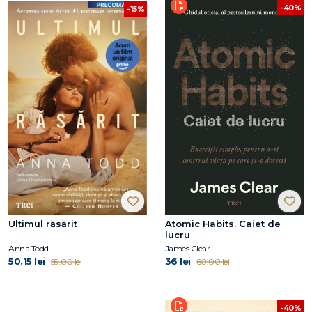
-40%
-15%
Ultimul răsărit
Atomic Habits. Caiet de
lucru
Anna Todd
James Clear
50.15 lei
36 lei
59.00 lei
60.00 lei
-40%