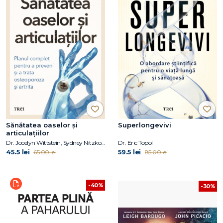
Sănătatea oaselor și
Superlongevivi
articulațiilor
Dr. Jocelyn Wittstein, Sydney Nitzkorski
Dr. Eric Topol
45.5 lei
59.5 lei
65.00 lei
85.00 lei
-40%
-30%