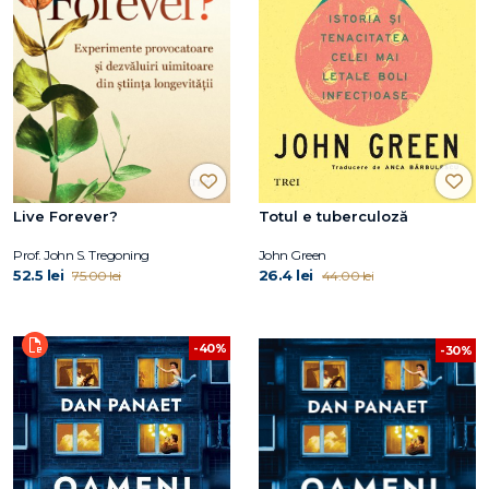
Live Forever?
Totul e tuberculoză
Prof. John S. Tregoning
John Green
52.5 lei
26.4 lei
75.00 lei
44.00 lei
-40%
-30%