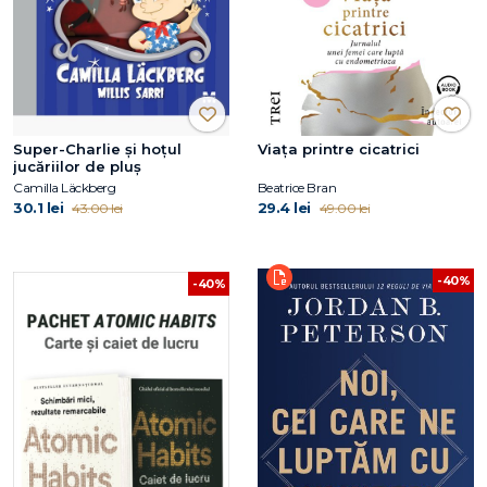
Super-Charlie și hoțul
Viaţa printre cicatrici
jucăriilor de pluș
Camilla Läckberg
Beatrice Bran
30.1 lei
29.4 lei
43.00 lei
49.00 lei
-40%
-40%