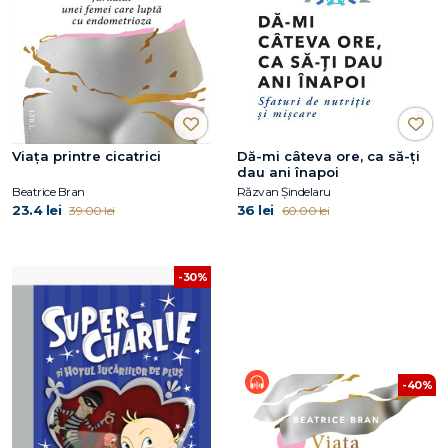
Viaţa printre cicatrici
Dă-mi câteva ore, ca să-ţi
dau ani înapoi
Beatrice Bran
Răzvan Șindelaru
23.4 lei
36 lei
39.00 lei
60.00 lei
-30%
-40%