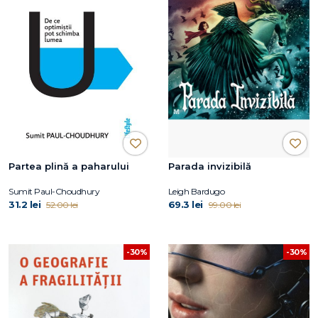
Partea plină a paharului
Parada invizibilă
Sumit Paul-Choudhury
Leigh Bardugo
31.2 lei
69.3 lei
52.00 lei
99.00 lei
-30%
-30%