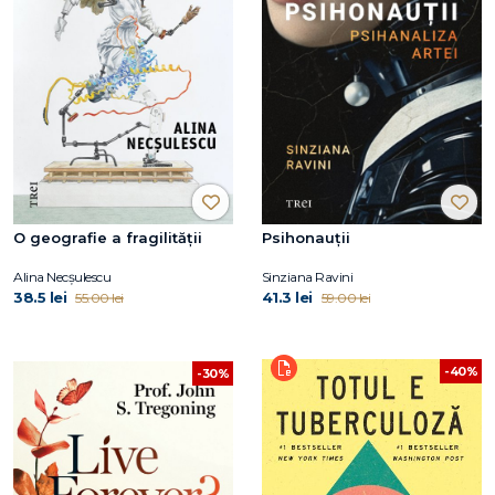
O geografie a fragilității
Psihonauții
Alina Necșulescu
Sinziana Ravini
38.5 lei
41.3 lei
55.00 lei
59.00 lei
-40%
-30%