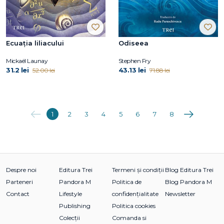
Ecuația liliacului
Odiseea
Mickaël Launay
Stephen Fry
31.2 lei
43.13 lei
52.00 lei
71.88 lei
Anterioara
Următoarea
1
2
3
4
5
6
7
8
Despre noi
Editura Trei
Termeni și condiții
Blog Editura Trei
Parteneri
Pandora M
Politica de
Blog Pandora M
Contact
Lifestyle
confidențialitate
Newsletter
Publishing
Politica cookies
Colecții
Comanda si