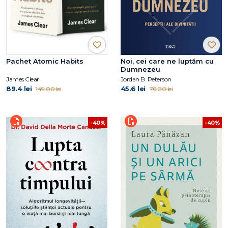
Pachet Atomic Habits
Noi, cei care ne luptăm cu
Dumnezeu
James Clear
Jordan B. Peterson
89.4 lei
45.6 lei
149.00 lei
76.00 lei
-40%
-40%