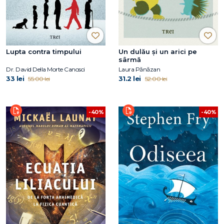
Lupta contra timpului
Un dulău și un arici pe
sârmă
Dr. David Della Morte Canosci
Laura Pănăzan
33 lei
31.2 lei
55.00 lei
52.00 lei
-40%
-40%