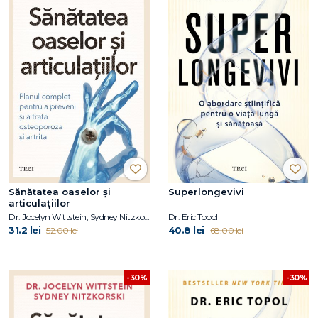
Sănătatea oaselor și
Superlongevivi
articulațiilor
Dr. Jocelyn Wittstein, Sydney Nitzkorski
Dr. Eric Topol
31.2 lei
40.8 lei
52.00 lei
68.00 lei
-30%
-30%