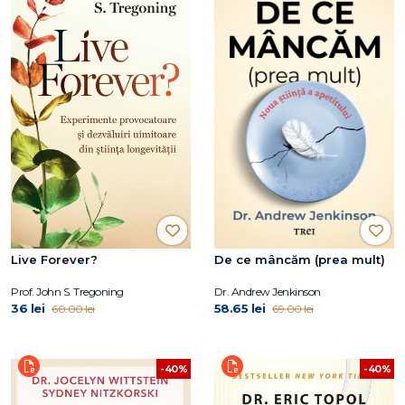
Live Forever?
De ce mâncăm (prea mult)
Prof. John S. Tregoning
Dr. Andrew Jenkinson
36 lei
58.65 lei
60.00 lei
69.00 lei
-40%
-40%