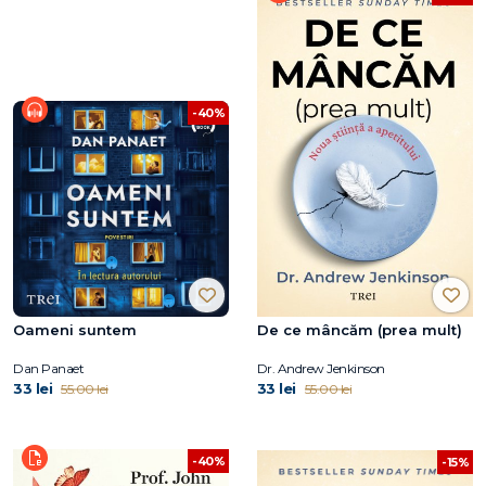
-40%
Oameni suntem
De ce mâncăm (prea mult)
Dan Panaet
Dr. Andrew Jenkinson
33 lei
33 lei
55.00 lei
55.00 lei
-40%
-15%