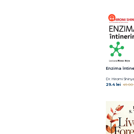
Dr. Eben Alexander
Dr. Elliot D. Cohen
Dr. Elliot D. Cohen
Dr. Eric Topol
Dr. Hiromi Shinya
Dr. Jocelyn Wittstein
Dr. Meg Arroll
Dr. Peter Attia
Dr. Shefali Tsabary
Enzima întiner
Dr. William W. Li
Dylan Thuras
Dr. Hiromi Shiny
Earl Mindell
29.4 lei
49.00 l
Elena Diana Nedelcu
Elizabeth Blackburn
Ella Morton
Eric Weil
Erich Fromm
Florin Dumitrescu
Florin Hălălău