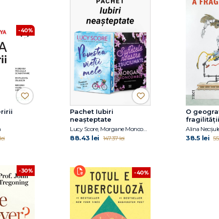
-40%
irii
Pachet Iubiri
O geograf
neașteptate
fragilități
a
Lucy Score, Morgane Moncomble
Alina Necșul
88.43 lei
38.5 lei
ei
147.37 lei
55
-30%
-40%