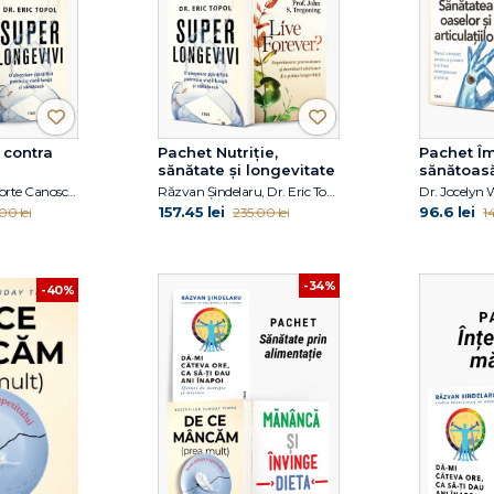
 contra
Pachet Nutriție,
Pachet Îm
sănătate și longevitate
sănătoas
Dr. David Della Morte Canosci , Prof. John S. Tregoning, Dr. Eric Topol
Răzvan Șindelaru, Dr. Eric Topol, Prof. John S. Tregoning
157.45 lei
96.6 lei
00 lei
235.00 lei
1
-34%
-40%