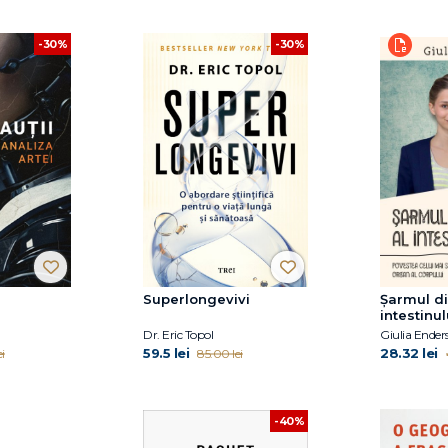
-30%
-30%
Superlongevivi
Șarmul di
intestinul
Dr. Eric Topol
Giulia Ender
59.5 lei
28.32 lei
i
85.00 lei
-40%