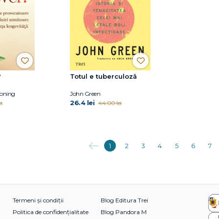
?
Totul e tuberculoză
goning
John Green
26.4 lei
i
44.00 lei
Anterioara
1
2
3
4
5
6
7
Termeni și condiții
Blog Editura Trei
Politica de confidențialitate
Blog Pandora M