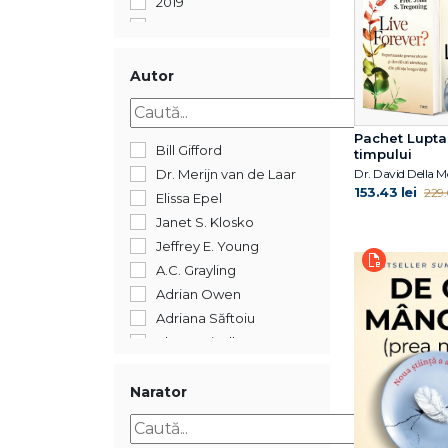
2019
2018
2017
2016
Autor
2015
2014
Pachet Lupta
2012
Bill Gifford
timpului
2011
Dr. Merijn van de Laar
153.43 lei
229.
2005
Elissa Epel
352
Janet S. Klosko
Jeffrey E. Young
A.C. Grayling
Adrian Owen
Adriana Săftoiu
Ahron Friedberg
Alberto Manguel
Alexandre Jollien
Narator
Alin Leș
Alina Epure