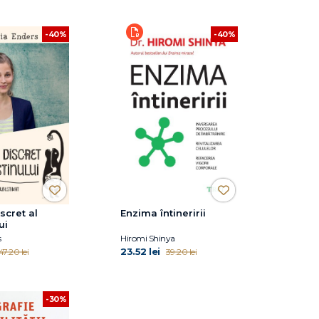
-40%
-40%
scret al
Enzima întineririi
ui
s
Hiromi Shinya
23.52 lei
47.20 lei
39.20 lei
-30%