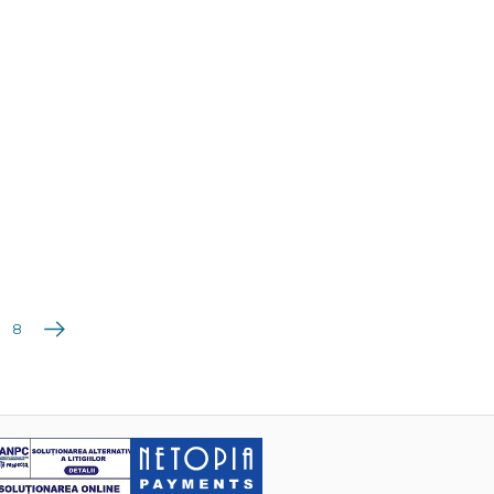
Următoarea
8