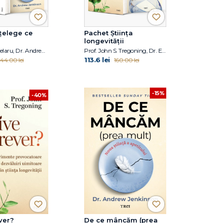
țelege ce
Pachet Știința
longevității
Răzvan Șindelaru, Dr. Andrew Jenkinson
Prof. John S. Tregoning, Dr. Eric Topol
113.6 lei
144.00 lei
160.00 lei
-15%
-40%
ver?
De ce mâncăm (prea