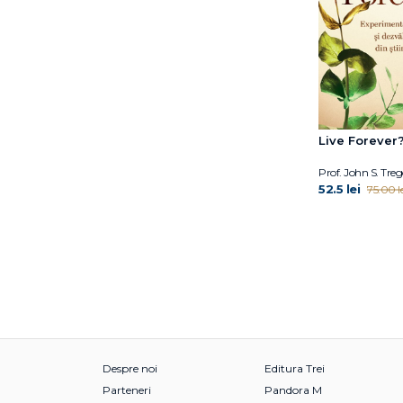
Fuschia M. Sirois
Gabija Toleikyte
Gary John Bishop
Gary John Bishop
Gillian Anderson
Giorgio Parisi
Live Forever
Giorgio Parisi
Giulia Enders
Prof. John S. Tre
52.5 lei
75.00 le
Grasse Tyson Neil de
Gregg Olsen
Gregory Mone
Haemin Sunim
Hal Arkowitz
Hal Elrod
Heidi Murkoff
Helen Czerski
Henry Gee
Despre noi
Editura Trei
Hester Mundis
Parteneri
Pandora M