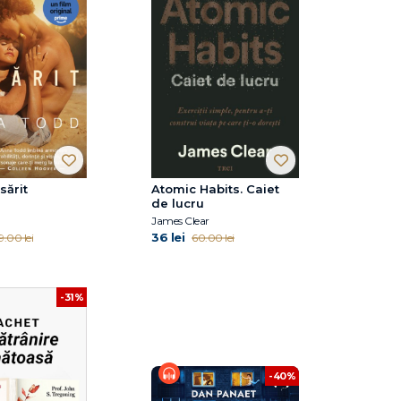
sărit
Atomic Habits. Caiet
de lucru
James Clear
36 lei
9.00 lei
60.00 lei
-31%
-40%