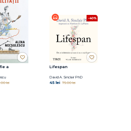
-40%
ie a
Lifespan
i
escu
David A. Sinclair PhD
45 lei
.00 lei
75.00 lei