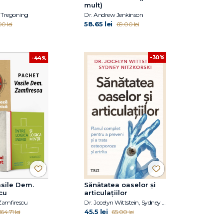
mult)
. Tregoning
Dr. Andrew Jenkinson
58.65 lei
0 lei
69.00 lei
-30%
-44%
sile Dem.
Sănătatea oaselor și
cu
articulațiilor
Zamfirescu
Dr. Jocelyn Wittstein, Sydney Nitzkorski
45.5 lei
164.71 lei
65.00 lei