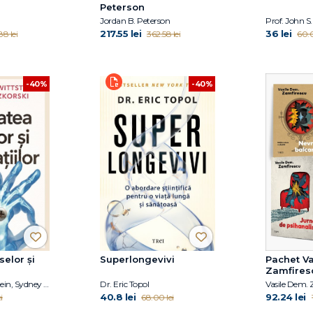
Peterson
Jordan B. Peterson
Prof. John S
217.55 lei
36 lei
88 lei
362.58 lei
60.0
-40%
-40%
elor și
Superlongevivi
Pachet Va
Zamfires
Dr. Jocelyn Wittstein, Sydney Nitzkorski
Dr. Eric Topol
Vasile Dem. 
40.8 lei
92.24 lei
i
68.00 lei