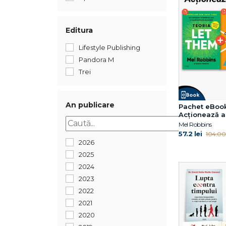
Editura
Lifestyle Publishing
Pandora M
Trei
An publicare
Pachet eBoo
Acționează 
Mel Robbins
57.2 lei
104.00 
2026
2025
2024
2023
2022
2021
2020