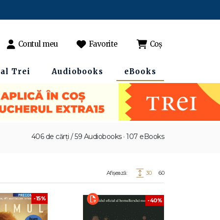
Contul meu
Favorite
Coș
al Trei
Audiobooks
eBooks
406 de cărți / 59 Audiobooks · 107 eBooks
Afișează:
30
60
-15%
-40%