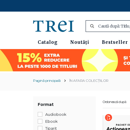
Catalog
Noutăți
Bestseller
Pagină principală
ÎN AFARA COLECȚIILOR
Ordonează după:
Format
Audiobook
Ebook
Tiparit