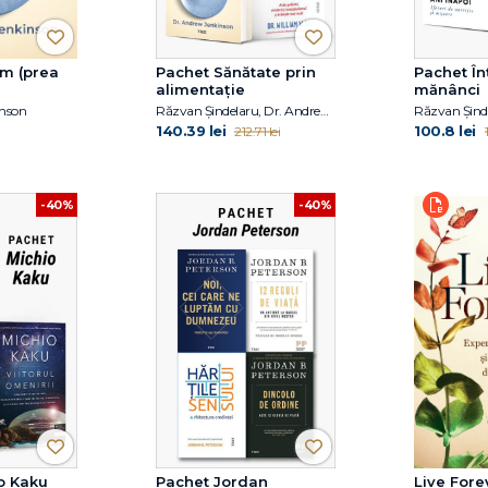
m (prea
Pachet Sănătate prin
Pachet În
alimentație
mănânci
inson
Răzvan Șindelaru, Dr. Andrew Jenkinson, Dr. William W. Li
140.39 lei
100.8 lei
212.71 lei
-40%
-40%
o Kaku
Pachet Jordan
Live Fore