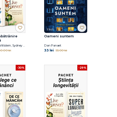
bătrânire
Oameni suntem
ă
Dr. Jocelyn Wittstein, Sydney Nitzkorski, Prof. John S. Tregoning
Dan Panaet
33 lei
40.00 lei
55.00 lei
-30%
-29%