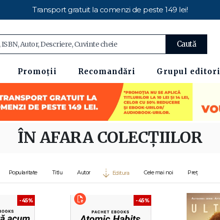
Transport gratuit la comenzi de peste 149 lei!
Caută
Promoții
Recomandări
Grupul editori
ÎN AFARA COLECȚIILOR
Popularitate
Titlu
Autor
Cele mai noi
Preț
Editura
-45%
-45%