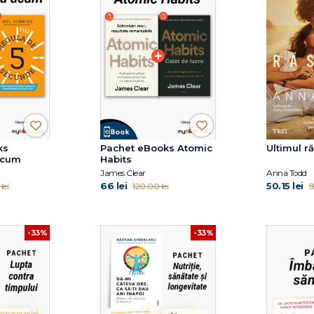
ks
Pachet eBooks Atomic
Ultimul ră
acum
Habits
James Clear
Anna Todd
66 lei
50.15 lei
lei
120.00 lei
5
-33%
-33%