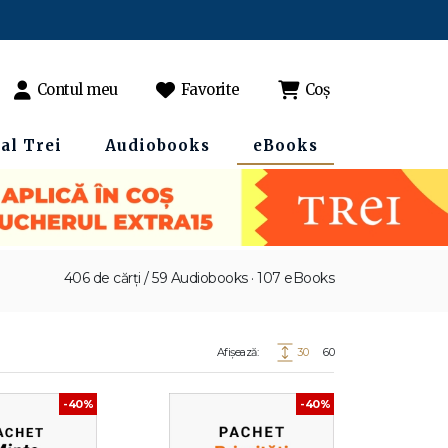
Contul meu
Favorite
Coș
al Trei
Audiobooks
eBooks
406 de cărți / 59 Audiobooks · 107 eBooks
Afișează:
30
60
-40%
-40%