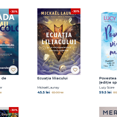
-30%
-30%
i de
Ecuația liliacului
Povestea 
(ediție s
er
Mickaël Launay
Lucy Score
45.5 lei
59.5 lei
ei
65.00 lei
85
-30%