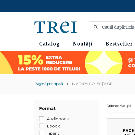
Catalog
Noutăți
Bestseller
Pagină principală
ÎN AFARA COLECȚIILOR
Ordonează după:
Format
Audiobook
Ebook
Tiparit