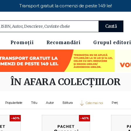
Transport gratuit la comenzi de peste 149 lei!
Caută
Promoții
Recomandări
Grupul editori
ÎN AFARA COLECȚIILOR
Popularitate
Titlu
Autor
Editura
Preț
Cele mai noi
-40%
-40%