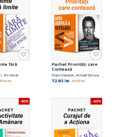
nte fără
Pachet Priorități care
Contează
, Jim Kwik
Mark Manson, Arnold Schwarzanegger
72.83 lei
117.14 lei
121.37 lei
-50%
-40%