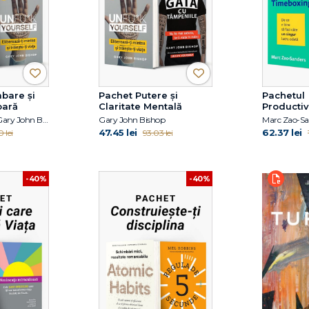
bare și
Pachet Putere și
Pachetul
oară
Claritate Mentală
Productiv
Amânare
Gabija Toleikyte, Gary John Bishop
Gary John Bishop
47.45 lei
62.37 lei
 lei
93.03 lei
-40%
-40%