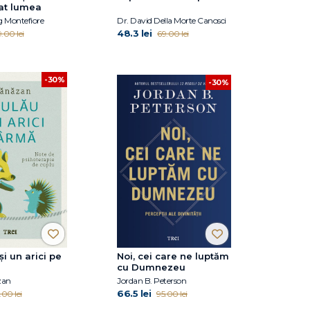
at lumea
 Montefiore
Dr. David Della Morte Canosci
48.3 lei
.00 lei
69.00 lei
-30%
-30%
și un arici pe
Noi, cei care ne luptăm
cu Dumnezeu
zan
Jordan B. Peterson
66.5 lei
.00 lei
95.00 lei