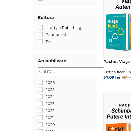
Editura
Lifestyle Publishing
Pandora M
Trei
An publicare
Pachet Viața
Cristian Iftode, 
57.09 lei
95.14 l
2026
2025
2024
2023
2022
2021
2020