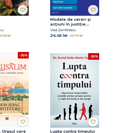
Modele de cereri şi
acţiuni în justiţie.
Ediţia a doua revăzută
cu
Vlad Zamfirescu
şi adăugită
24.45 lei
4.53 lei
40.74 lei
-30%
-30%
. Orașul care
Lupta contra timpului