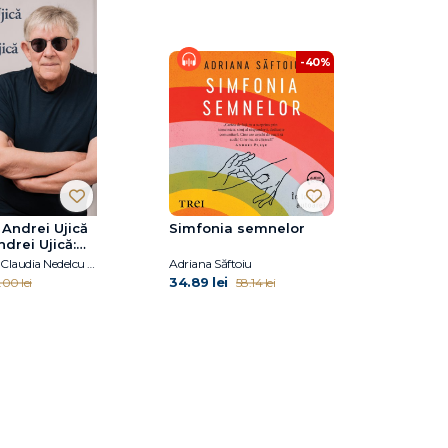
-40%
 Andrei Ujică
Simfonia semnelor
drei Ujică:
 cu Claudia
Andrei Ujică, Claudia Nedelcu Duca
Adriana Săftoiu
Duca
34.89 lei
.00 lei
58.14 lei