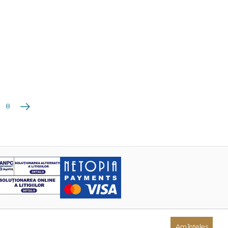
Următoarea
8
Am înțeles