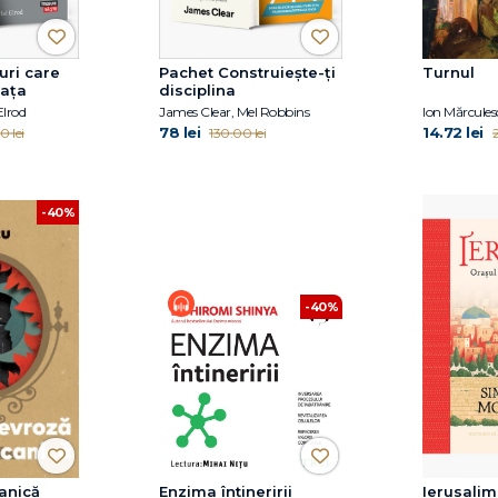
uri care
Pachet Construiește-ți
Turnul
iața
disciplina
Elrod
James Clear, Mel Robbins
Ion Mărcules
78 lei
14.72 lei
0 lei
130.00 lei
2
-40%
-40%
anică
Enzima întineririi
Ierusalim