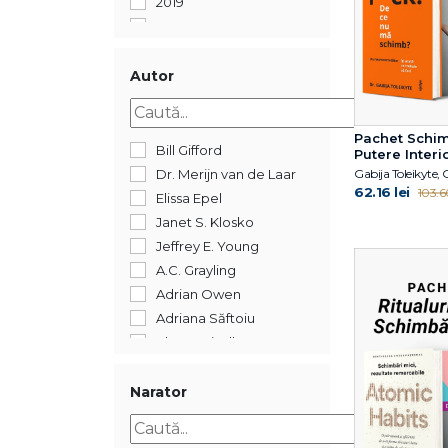
2019
2018
2017
2016
Autor
2015
2014
Pachet Schim
2012
Bill Gifford
Putere Interi
2011
Dr. Merijn van de Laar
62.16 lei
103.60
2005
Elissa Epel
352
Janet S. Klosko
Jeffrey E. Young
A.C. Grayling
Adrian Owen
Adriana Săftoiu
Ahron Friedberg
Alberto Manguel
Alexandre Jollien
Narator
Alin Leș
Alina Epure