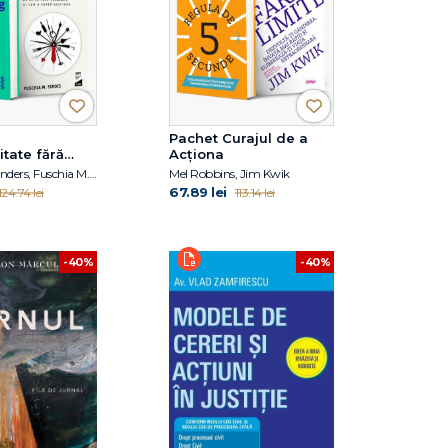
Pachet Curajul de a
itate fără
Acționa
Marc Zao-Sanders, Fuschia M. Sirois
Mel Robbins, Jim Kwik
67.89 lei
124.74 lei
113.14 lei
-40%
-40%