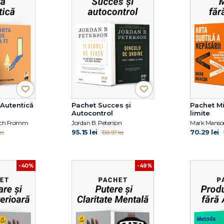
 Autentică
Pachet Succes și
Pachet Mi
Autocontrol
limite
Erich Fromm
Jordan B. Peterson
Mark Manson
95.15 lei
70.29 lei
ei
158.57 lei
-40%
-49%