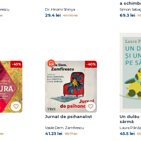
a schimb
irescu
Dr. Hiromi Shinya
Simon Sebag
29.4 lei
69.3 lei
ei
49.00 lei
99
-40%
-40%
Jurnal de psihanalist
Un dulău 
sârmă
Vasile Dem. Zamfirescu
Laura Pănă
41.23 lei
45.5 lei
lei
68.71 lei
65