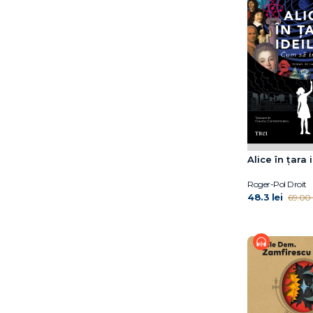
Dr. Eben Alexander
Dr. Elliot D. Cohen
Dr. Elliot D. Cohen
Dr. Eric Topol
Dr. Hiromi Shinya
Dr. Jocelyn Wittstein
Dr. Meg Arroll
Dr. Peter Attia
Dr. Shefali Tsabary
Alice în țara 
Dr. William W. Li
Dylan Thuras
Roger-Pol Droit
Earl Mindell
48.3 lei
69.00 l
Elena Diana Nedelcu
Elizabeth Blackburn
Ella Morton
Eric Weil
Erich Fromm
Florin Dumitrescu
Florin Hălălău