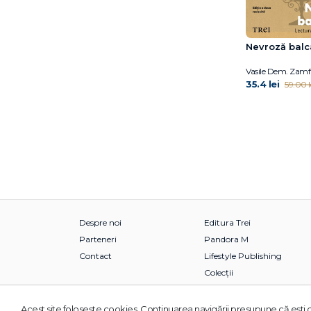
Fuschia M. Sirois
Gabija Toleikyte
Nevroză balc
Gary John Bishop
Gary John Bishop
Vasile Dem. Zamf
Gillian Anderson
35.4 lei
59.00 l
Giorgio Parisi
Giorgio Parisi
Giulia Enders
Grasse Tyson Neil de
Gregg Olsen
Gregory Mone
Haemin Sunim
Hal Arkowitz
Despre noi
Editura Trei
Hal Elrod
Parteneri
Pandora M
Heidi Murkoff
Contact
Lifestyle Publishing
Helen Czerski
Colecții
Henry Gee
Hester Mundis
Acest site foloseşte cookies. Continuarea navigării presupune că eşti d