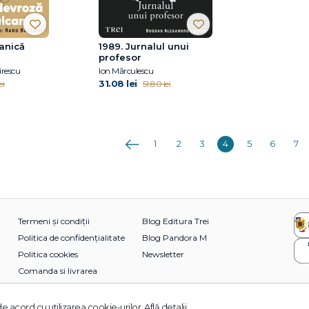
anică
1989. Jurnalul unui
profesor
irescu
Ion Mărculescu
31.08 lei
ei
51.80 lei
Anterioara
1
2
3
4
5
6
7
Termeni și condiții
Blog Editura Trei
Politica de confidențialitate
Blog Pandora M
Politica cookies
Newsletter
Comanda si livrarea
e acord cu utilizarea cookie-urilor.
Află detalii.