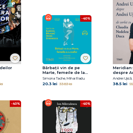
-40%
ideilor
Bărbaţii vin de pe
Meridian:
Marte, femeile de la
despre An
coafor
De vorbă
Simona Tache, Mihai Radu
Nedelcu 
20.3 lei
38.5 lei
ei
33.83 lei
55
-40%
-40%