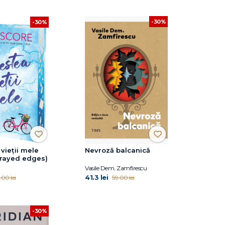
-30%
-30%
vieții mele
Nevroză balcanică
prayed edges)
Vasile Dem. Zamfirescu
41.3 lei
.00 lei
59.00 lei
-30%