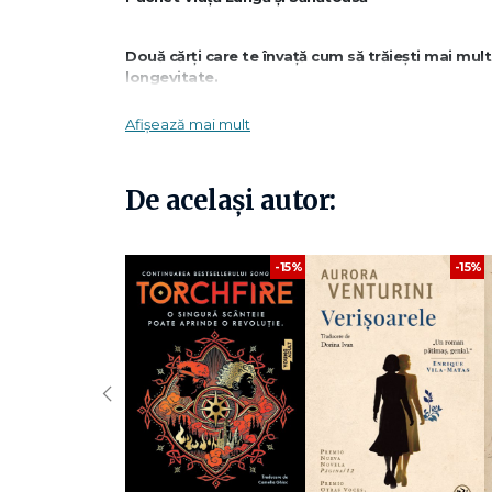
Două cărți care te învață cum să trăiești mai mult
longevitate.
Afișează mai mult
Descoperă strategiile care îți pot prelungi viața 
Știința se întâlnește cu practica pentru rezultate 
Învață cum să îți optimizezi stilul de viață pentru 
De același autor:
Ce conține pachetul:
-15%
-15%
✔
Outlive. Știința și arta longevității – Peter Attia,
O carte care combină cercetările medicale de ultimă gene
explică strategiile care influențează longevitatea și săn
‹
✔
Lifespan – David A. Sinclair PhD
David Sinclair, unul dintre cei mai renumiți cercetători în b
științifice pot prelungi viața și pot întârzia apariția bolilor