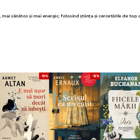
, mai sănătos și mai energic, folosind știința și cercetările de top
și îți pot îmbunătăți sănătatea pe termen lung.
vizibile și sustenabile.
a trăi mai mult și mai bine.
-15%
-15%
 Bill Gifford
rație cu sfaturi practice despre cum să trăiești mai mult și mai sănătos. Au
ătatea metabolică, cardiovasculară și mentală.
iologia îmbătrânirii, explică cum factorii genetici, stilul de viață și intervenții
 asociate îmbătrânirii.