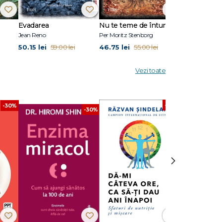
Evadarea
Nu te teme de întuneric
Ultimul răsăr
Jean Reno
Per Moritz Stenborg
Anna Todd
50.15 lei
46.75 lei
50.15 lei
59.00 lei
55.00 lei
59.
Vezi toate
-30%
-30%
-30%
›
ta ce ne
i și