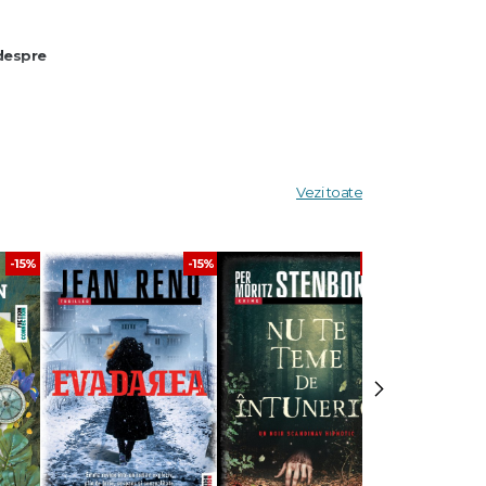
 despre
Vezi toate
-15%
-15%
-15%
torii
›
le