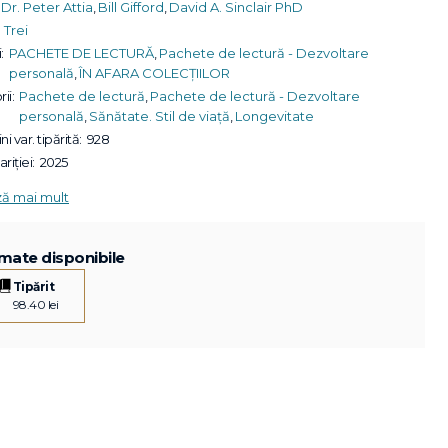
Dr. Peter Attia
,
Bill Gifford
,
David A. Sinclair PhD
Trei
:
PACHETE DE LECTURĂ
,
Pachete de lectură - Dezvoltare
personală
,
ÎN AFARA COLECȚIILOR
ii:
Pachete de lectură
,
Pachete de lectură - Dezvoltare
personală
,
Sănătate. Stil de viață
,
Longevitate
ni var. tipărită:
928
riției:
2025
ză mai mult
mate disponibile
Tipărit
98.40 lei