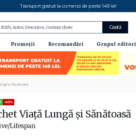
Transport gratuit la comenzi de peste 149 lei!
Caută
Promoții
Recomandări
Grupul editori
ungă și Sănătoasă
5
-40%
chet Viață Lungă și Sănătoasă
ive/Lifespan