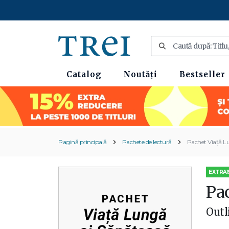
Catalog
Noutăți
Bestseller
Pagină principală
Pachete de lectură
Pachet Viață L
EXTRA1
Pa
Outl