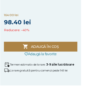
164.00 lei
98.40 lei
Reducere: -40%
ADAUGĂ ÎN COȘ
Adaugă la favorite
Termen estimativ de livrare:
3-9 zile lucrătoare
Livrare gratuită pentru comenzi peste 149 lei