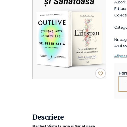
Autori :
Editura:
Colecții
Categor
Nr. pagi
Anul apa
Afișea
For
Descriere
Pachet Viață Lungă și Sănătoasă