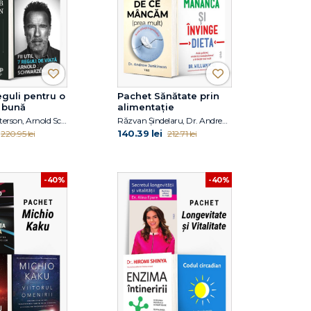
guli pentru o
Pachet Sănătate prin
 bună
alimentație
Jordan B. Peterson, Arnold Schwarzanegger
Răzvan Șindelaru, Dr. Andrew Jenkinson, Dr. William W. Li
140.39 lei
220.95 lei
212.71 lei
-40%
-40%