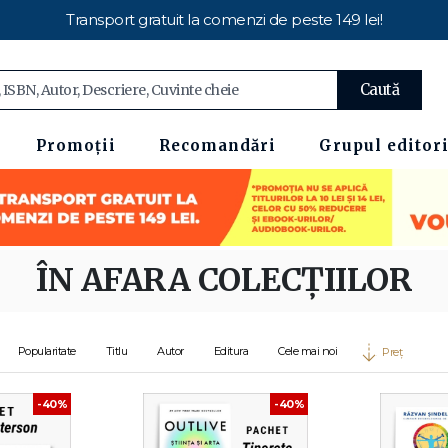
Transport gratuit la comenzi de peste 149 lei!
Caută
Promoții
Recomandări
Grupul editori
ÎN AFARA COLECȚIILOR
Popularitate
Titlu
Autor
Editura
Cele mai noi
Preț
-40%
-40%