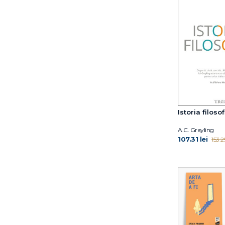
Dr. Eben Alexander
Dr. Elliot D. Cohen
Dr. Elliot D. Cohen
Dr. Eric Topol
Dr. Hiromi Shinya
Dr. Jocelyn Wittstein
Dr. Meg Arroll
Dr. Peter Attia
Dr. Shefali Tsabary
Istoria filosof
Dr. William W. Li
Dylan Thuras
A.C. Grayling
107.31 lei
Earl Mindell
153.29
Elena Diana Nedelcu
Elizabeth Blackburn
Ella Morton
Eric Weil
Erich Fromm
Florin Dumitrescu
Florin Hălălău