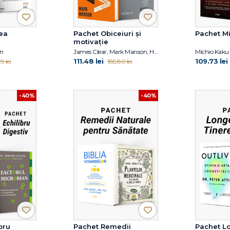
ea
Pachet Obiceiuri și
Pachet M
motivație
on
James Clear, Mark Manson, Hal Elrod
Michio Kaku
111.48 lei
109.73 lei
9 lei
185.80 lei
-40%
-40%
bru
Pachet Remedii
Pachet Lo