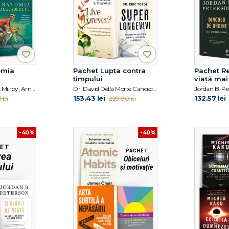
omia
Pachet Lupta contra
Pachet Re
timpului
viață mai
Joe Puleo, Patrick Milroy, Arnold G. Nelson, Jouko Kokkonen, Shannon Sovndal
Dr. David Della Morte Canosci , Prof. John S. Tregoning, Dr. Eric Topol
153.43 lei
132.57 lei
 lei
229.00 lei
-40%
-40%