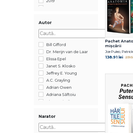
2019
2018
2017
2016
Autor
2015
2014
Pachet Anat
2012
Bill Gifford
mișcării
2011
Dr. Merijn van de Laar
138.91 lei
231.51
2005
Elissa Epel
352
Janet S. Klosko
Jeffrey E. Young
A.C. Grayling
Adrian Owen
Adriana Săftoiu
Ahron Friedberg
Alberto Manguel
Alexandre Jollien
Narator
Alin Leș
Alina Epure