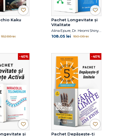
ichio Kaku
Pachet Longevitate și
Vitalitate
Alina Epure, Dr. Hiromi Shinya, Satchin Panda
108.05 lei
182.88 lei
180.08 lei
-40%
-40%
ngevitate și
Pachet Depășește-ți