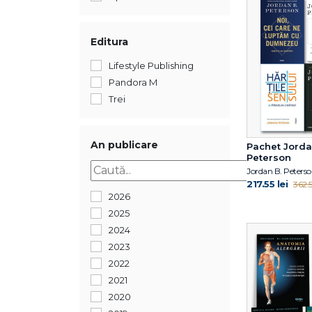
Editura
Lifestyle Publishing
Pandora M
Trei
An publicare
Pachet Jord
Peterson
Jordan B. Peters
217.55 lei
362.5
2026
2025
2024
2023
2022
2021
2020