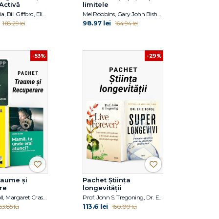
Activă
limitele
Dr. Peter Attia, Bill Gifford, Elizabeth Blackburn, Elissa Epel
Mel Robbins, Gary John Bishop, Jim Kwik
98.97 lei
168.29 lei
164.94 lei
-53%
-29%
raume și
Pachet Știința
re
longevității
Dr. Meg Arroll, Margaret Crastnopol, Jasmin Lee Cori
Prof. John S. Tregoning, Dr. Eric Topol
113.6 lei
63.85 lei
160.00 lei