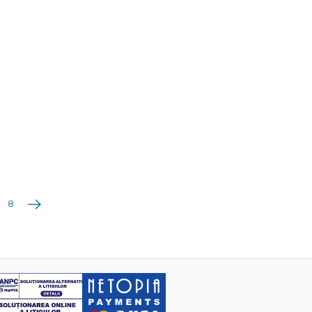
Următoarea
8