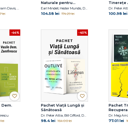
Naturale pentru
Tinerețe 
Sănătate
Giulia Enders, William Davis, Dr. Hiromi Shinya
Earl Mindell, Hester Mundis, David Hoffmann
104.58 lei
100.98 lei
7 lei
174.29 lei
-44%
-40%
e Dem.
Pachet Viață Lungă și
Pachet T
Sănătoasă
Recupera
irescu
Dr. Peter Attia, Bill Gifford, David A. Sinclair PhD
98.4 lei
77.01 lei
 lei
164.00 lei
1