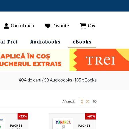
Contul meu
Favorite
Coș
al Trei
Audiobooks
eBooks
404 de cărți / 59 Audiobooks · 105 eBooks
Afișează:
30
60
-33%
-40%