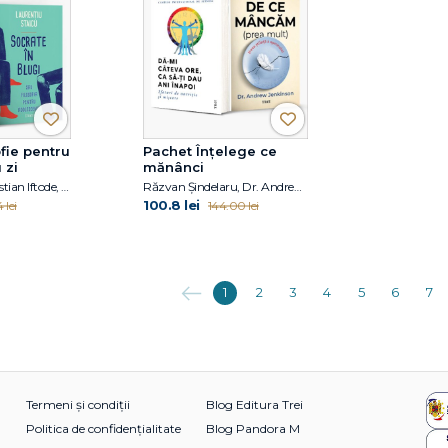
fie pentru
Pachet Înțelege ce
 zi
mănânci
Erich Fromm, Cristian Iftode, Laurențiu Staicu
Răzvan Șindelaru, Dr. Andrew Jenkinson
100.8 lei
 lei
144.00 lei
Anterioara
1
2
3
4
5
6
7
Termeni și condiții
Blog Editura Trei
Politica de confidențialitate
Blog Pandora M