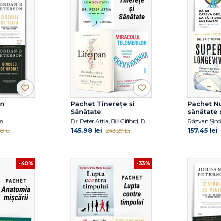
an
Pachet Tinerețe și
Pachet Nu
Sănătate
sănătate 
on
Dr. Peter Attia, Bill Gifford, David A. Sinclair PhD, Elizabeth Blackburn, Elissa Epel
145.98 lei
157.45 lei
8 lei
243.29 lei
-40%
-33%