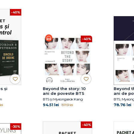
-40%
-40%
s și
Beyond the story: 10
Beyond th
ani de poveste BTS
ani de p
on
BTS și Myeongseok Kang
BTS, Myeon
94.51 lei
78.76 lei
lei
157.51 lei
-40%
-30%