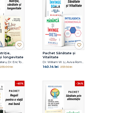
triție,
Pachet Sănătate și
și longevitate
Vitalitate
Răzvan Șindelaru, Dr. Eric Topol, Prof. John S. Tregoning
Dr. William W. Li, Aviva Romm
140.14 lei
235.00 lei
233.56 lei
-40%
-34%