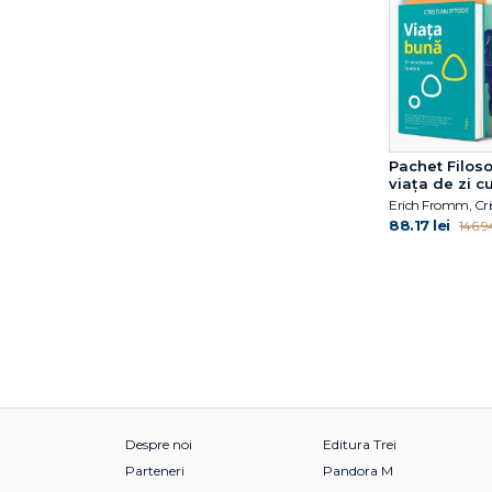
Fuschia M. Sirois
Gabija Toleikyte
Gary John Bishop
Gary John Bishop
Gillian Anderson
Giorgio Parisi
Pachet Filoso
Giorgio Parisi
viața de zi cu
Giulia Enders
88.17 lei
146.94
Grasse Tyson Neil de
Gregg Olsen
Gregory Mone
Haemin Sunim
Hal Arkowitz
Hal Elrod
Heidi Murkoff
Helen Czerski
Despre noi
Editura Trei
Henry Gee
Parteneri
Pandora M
Hester Mundis