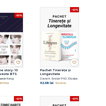
-40%
-50%
e story: 10
Pachet Tinerețe și
oveste BTS
Longevitate
gseok Kang
David A. Sinclair PhD, Elizabeth Blackburn, Elissa Epel
92.58 lei
157.51 lei
154.29 lei
-40%
-40%