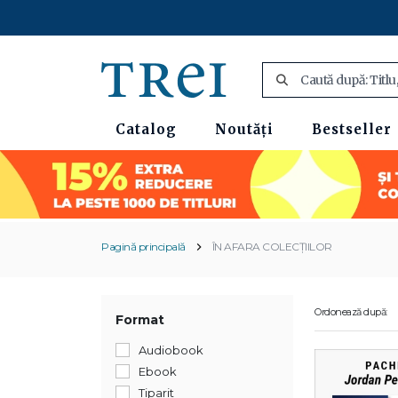
Catalog
Noutăți
Bestseller
Pagină principală
ÎN AFARA COLECȚIILOR
Ordonează după:
Format
Audiobook
Ebook
Tiparit