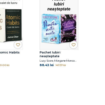
tomic Habits
Pachet Iubiri
neașteptate
Lucy Score, Morgane Moncomble
88.43 lei
9.00 lei
147.37 lei