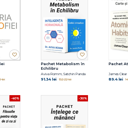
iei
Pachet Metabolism în
Pachet A
Echilibru
Aviva Romm, Satchin Panda
James Clear
91.34 lei
89.4 lei
 lei
152.22 lei
14
-40%
-30%