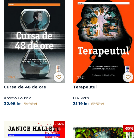
Cursa de 48 de ore
Terapeutul
Andrew Bourelle
B.A. Paris
32.98 lei
31.19 lei
54.96 lei
62.37 lei
-54%
-50%