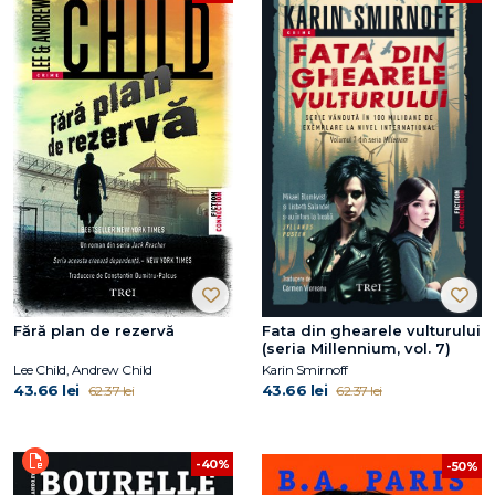
Fără plan de rezervă
Fata din ghearele vulturului
(seria Millennium, vol. 7)
Lee Child, Andrew Child
Karin Smirnoff
43.66 lei
43.66 lei
62.37 lei
62.37 lei
-40%
-50%