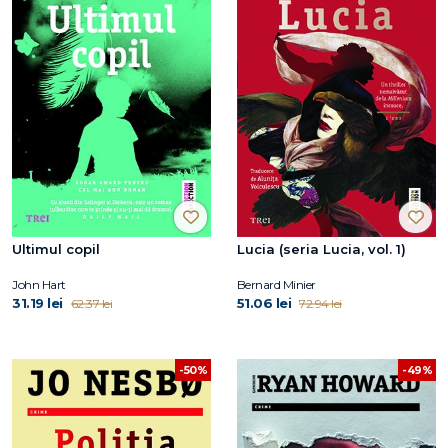
Ultimul copil
Lucia (seria Lucia, vol. 1)
John Hart
Bernard Minier
31.19 lei
51.06 lei
62.37 lei
72.94 lei
-50%
-49%