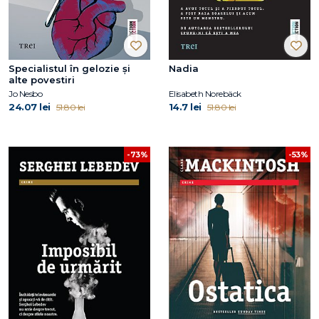
Specialistul în gelozie și
Nadia
alte povestiri
Jo Nesbo
Elisabeth Norebäck
24.07 lei
14.7 lei
51.80 lei
51.80 lei
-73%
-53%