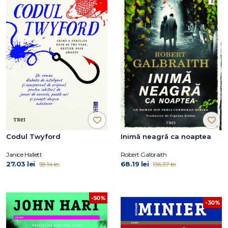
Codul Twyford
Inimă neagră ca noaptea
Janice Hallett
Robert Galbraith
27.03 lei
68.19 lei
58.14 lei
136.37 lei
-50%
-30%