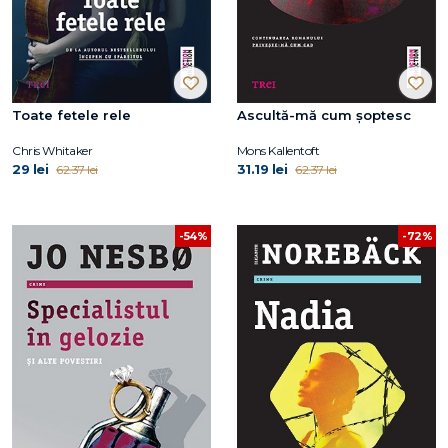
Toate fetele rele
Ascultă-mă cum șoptesc
Chris Whitaker
Mons Kallentoft
29 lei
31.19 lei
62.37 lei
62.37 lei
-72%
-54%