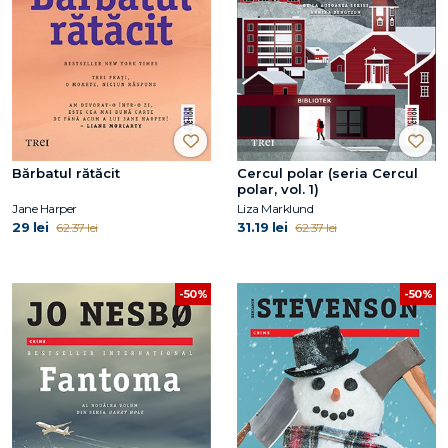
Bărbatul rătăcit
Cercul polar (seria Cercul
polar, vol. 1)
Jane Harper
Liza Marklund
29 lei
31.19 lei
62.37 lei
62.37 lei
-50%
-50%