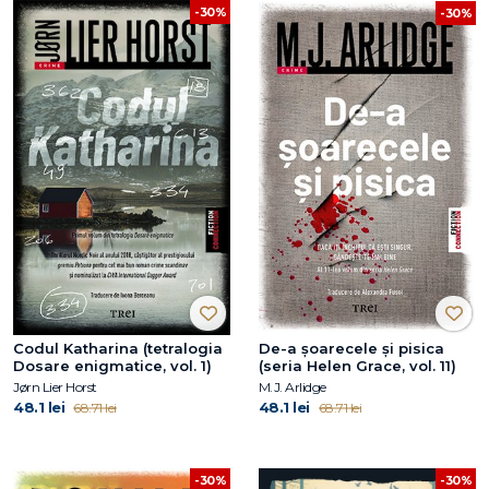
-30%
-30%
Codul Katharina (tetralogia
De-a șoarecele și pisica
Dosare enigmatice, vol. 1)
(seria Helen Grace, vol. 11)
Jørn Lier Horst
M.J. Arlidge
48.1 lei
48.1 lei
68.71 lei
68.71 lei
-30%
-30%