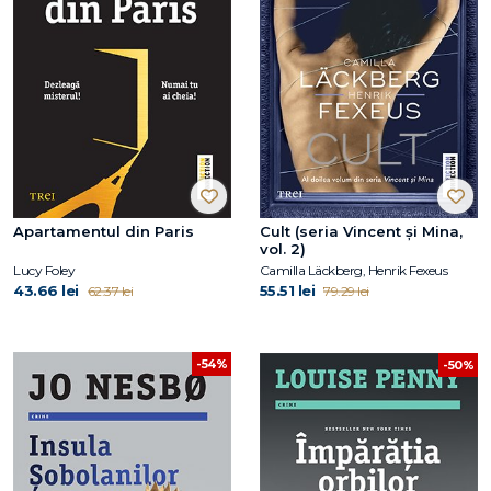
Apartamentul din Paris
Cult (seria Vincent și Mina,
vol. 2)
Lucy Foley
Camilla Läckberg, Henrik Fexeus
43.66 lei
55.51 lei
62.37 lei
79.29 lei
-54%
-50%