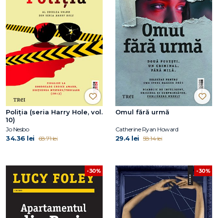
Poliția (seria Harry Hole, vol.
Omul fără urmă
10)
Jo Nesbo
Catherine Ryan Howard
34.36 lei
29.4 lei
68.71 lei
58.14 lei
-30%
-30%