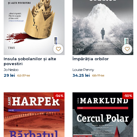
Insula șobolanilor și alte
Împărăția orbilor
povestiri
Jo Nesbo
Louise Penny
29 lei
34.25 lei
62.37 lei
68.71 lei
-54%
-50%