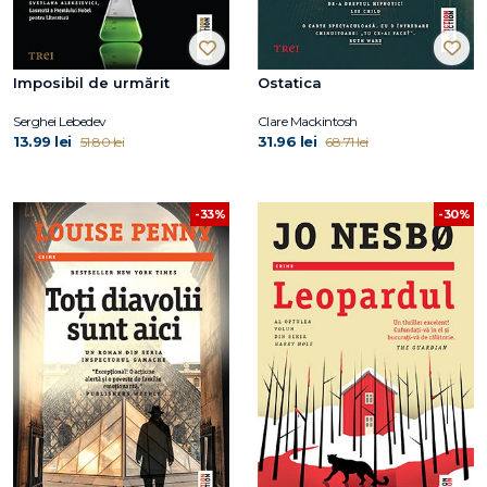
Imposibil de urmărit
Ostatica
Serghei Lebedev
Clare Mackintosh
13.99 lei
31.96 lei
51.80 lei
68.71 lei
-33%
-30%