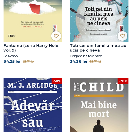
Fantoma (seria Harry Hole,
Toți cei din familia mea au
vol. 9)
ucis pe cineva
Jo Nesbo
Benjamin Stevenson
34.25 lei
34.36 lei
68.71 lei
68.71 lei
-50%
-30%