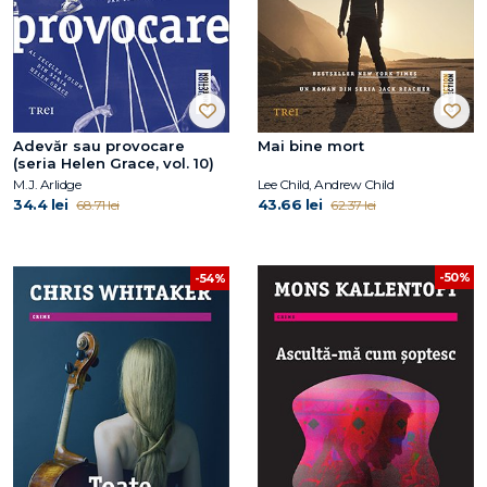
Adevăr sau provocare
Mai bine mort
(seria Helen Grace, vol. 10)
M.J. Arlidge
Lee Child, Andrew Child
34.4 lei
43.66 lei
68.71 lei
62.37 lei
-50%
-54%