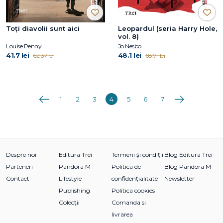
Toți diavolii sunt aici
Leopardul (seria Harry Hole,
vol. 8)
Louise Penny
Jo Nesbo
41.7 lei
48.1 lei
62.37 lei
68.71 lei
Anterioara
Următoarea
1
2
3
4
5
6
7
Despre noi
Editura Trei
Termeni și condiții
Blog Editura Trei
Parteneri
Pandora M
Politica de
Blog Pandora M
Contact
Lifestyle
confidențialitate
Newsletter
Publishing
Politica cookies
Colecții
Comanda si
livrarea