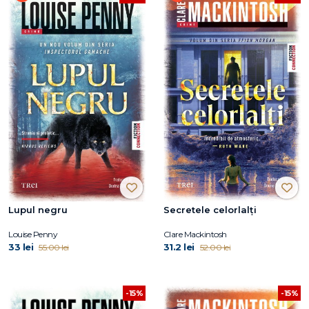
Lupul negru
Secretele celorlalți
Louise Penny
Clare Mackintosh
33 lei
31.2 lei
55.00 lei
52.00 lei
-15%
-15%