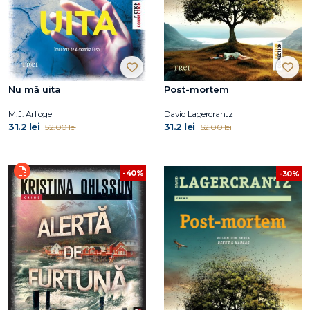
Nu mă uita
Post-mortem
M.J. Arlidge
David Lagercrantz
31.2 lei
31.2 lei
52.00 lei
52.00 lei
-40%
-30%