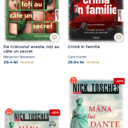
De Crăciunul acesta, toți au
Crimă în familie
câte un secret
Benjamin Stevenson
Cara Hunter
26.4 lei
29.94 lei
44.00 lei
49.90 lei
-40%
-40%