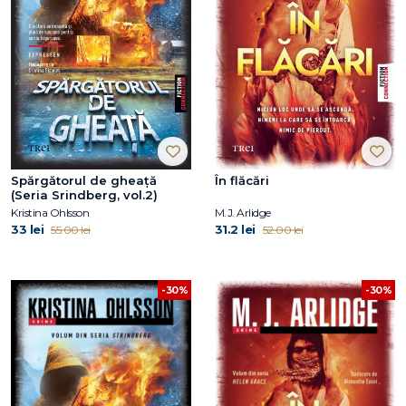
Spărgătorul de gheață
În flăcări
(Seria Srindberg, vol.2)
Kristina Ohlsson
M.J. Arlidge
33 lei
31.2 lei
55.00 lei
52.00 lei
-30%
-30%