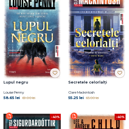
Lupul negru
Secretele celorlalți
Louise Penny
Clare Mackintosh
58.65 lei
55.25 lei
69.00 lei
65.00 lei
-40%
-40%