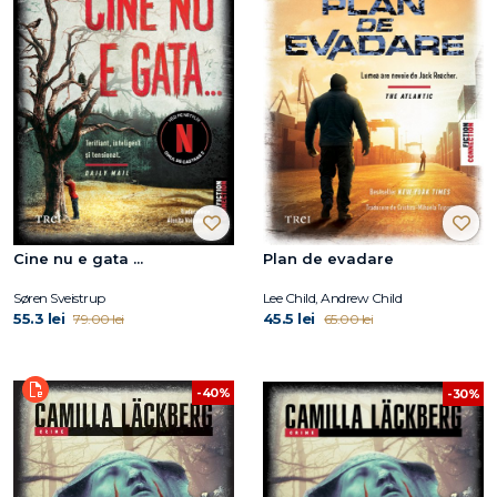
Cine nu e gata ...
Plan de evadare
Søren Sveistrup
Lee Child, Andrew Child
55.3 lei
45.5 lei
79.00 lei
65.00 lei
-40%
-30%