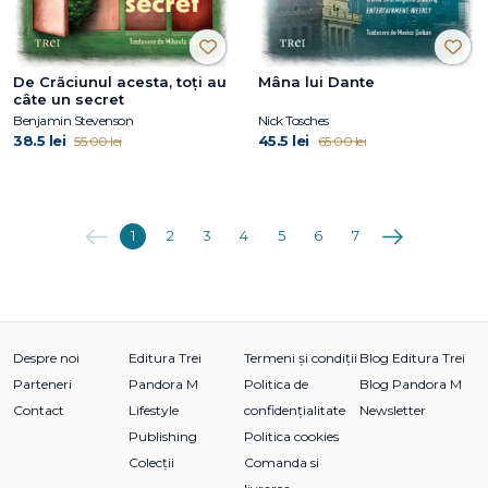
De Crăciunul acesta, toți au
Mâna lui Dante
câte un secret
Benjamin Stevenson
Nick Tosches
38.5 lei
45.5 lei
55.00 lei
65.00 lei
Anterioara
Următoarea
1
2
3
4
5
6
7
Despre noi
Editura Trei
Termeni și condiții
Blog Editura Trei
Parteneri
Pandora M
Politica de
Blog Pandora M
Contact
Lifestyle
confidențialitate
Newsletter
Publishing
Politica cookies
Colecții
Comanda si