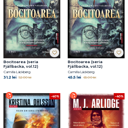
Bocitoarea (seria
Bocitoarea (seria
Fjällbacka, vol.12)
Fjällbacka, vol.12)
Camilla Läckberg
Camilla Läckberg
31.2 lei
45.5 lei
52.00 lei
65.00 lei
-40%
-40%