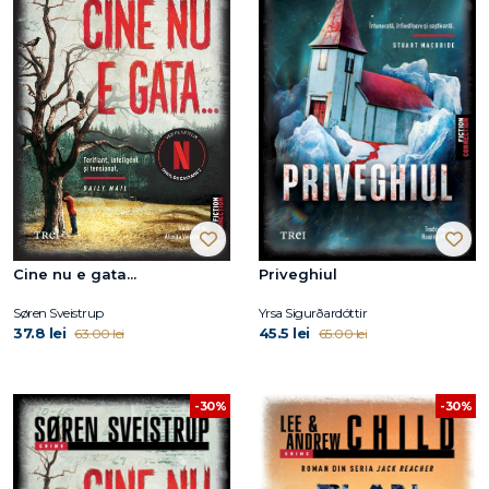
Cine nu e gata...
Priveghiul
Søren Sveistrup
Yrsa Sigurðardóttir
37.8 lei
45.5 lei
63.00 lei
65.00 lei
-30%
-30%