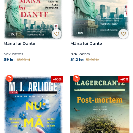
Mâna lui Dante
Mâna lui Dante
Nick Tosches
Nick Tosches
39 lei
31.2 lei
65.00 lei
52.00 lei
-40%
-40%