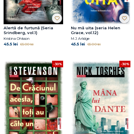
Alertă de furtună (Seria
Nu mă uita (seria Helen
Srindberg, vol.1)
Grace, vol.12)
Kristina Ohlsson
M.J. Arlidge
45.5 lei
45.5 lei
65.00 lei
65.00 lei
-30%
-30%