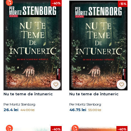
-40%
-15%
Nu te teme de întuneric
Nu te teme de întuneric
Per Moritz Stenborg
Per Moritz Stenborg
26.4 lei
46.75 lei
44.00 lei
55.00 lei
-40%
-40%