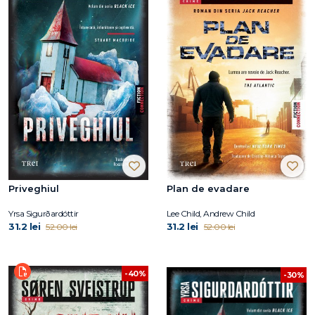
Priveghiul
Plan de evadare
Yrsa Sigurðardóttir
Lee Child, Andrew Child
31.2 lei
31.2 lei
52.00 lei
52.00 lei
-40%
-30%