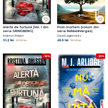
Alertă de furtună (Vol. 1 din
Post-mortem (volum din
seria SRINDBERG)
seria Rekke&Vargas)
Kristina Ohlsson
David Lagercrantz
31.2 lei
45.5 lei
52.00 lei
65.00 lei
-30%
-30%