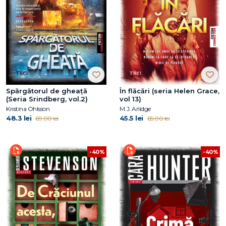
Spărgătorul de gheață
În flăcări (seria Helen Grace,
(Seria Srindberg, vol.2)
vol 13)
Kristina Ohlsson
M.J. Arlidge
48.3 lei
45.5 lei
69.00 lei
65.00 lei
-40%
-40%