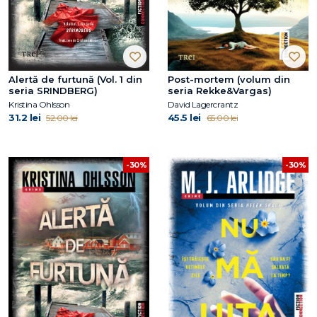
Alertă de furtună (Vol. 1 din
Post-mortem (volum din
seria SRINDBERG)
seria Rekke&Vargas)
Kristina Ohlsson
David Lagercrantz
31.2 lei
45.5 lei
52.00 lei
65.00 lei
-30%
-30%