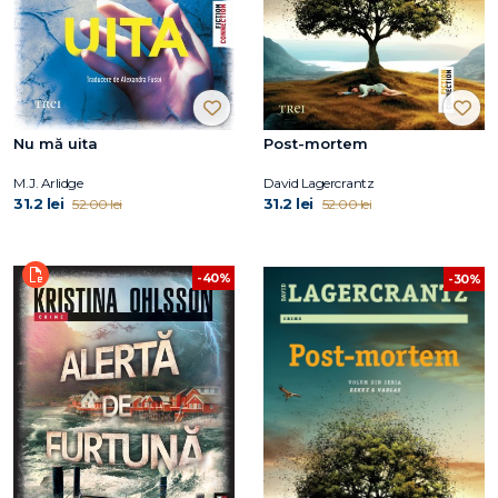
Nu mă uita
Post-mortem
M.J. Arlidge
David Lagercrantz
31.2 lei
31.2 lei
52.00 lei
52.00 lei
-40%
-30%