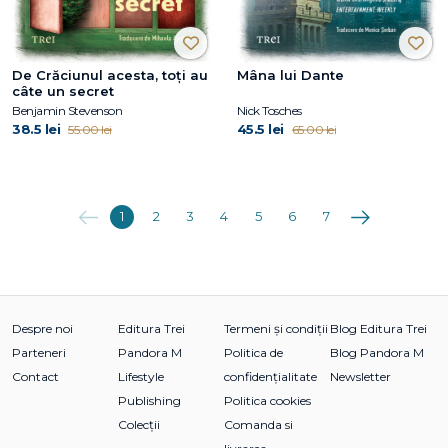
De Crăciunul acesta, toți au
Mâna lui Dante
câte un secret
Benjamin Stevenson
Nick Tosches
38.5 lei
45.5 lei
55.00 lei
65.00 lei
Anterioara
Următoarea
1
2
3
4
5
6
7
Despre noi
Editura Trei
Termeni și condiții
Blog Editura Trei
Parteneri
Pandora M
Politica de
Blog Pandora M
Contact
Lifestyle
confidențialitate
Newsletter
Publishing
Politica cookies
Colecții
Comanda si