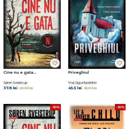
Cine nu e gata...
Priveghiul
Søren Sveistrup
Yrsa Sigurðardóttir
37.8 lei
45.5 lei
63.00 lei
65.00 lei
-30%
-30%