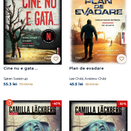
Cine nu e gata ...
Plan de evadare
Søren Sveistrup
Lee Child, Andrew Child
55.3 lei
45.5 lei
79.00 lei
65.00 lei
-40%
-30%