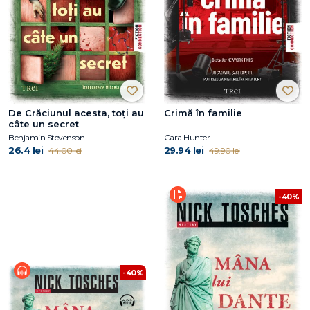
De Crăciunul acesta, toți au
Crimă în familie
câte un secret
Benjamin Stevenson
Cara Hunter
26.4 lei
29.94 lei
44.00 lei
49.90 lei
-40%
-40%