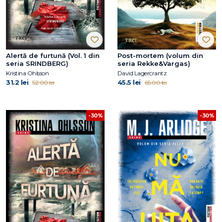
Alertă de furtună (Vol. 1 din
Post-mortem (volum din
seria SRINDBERG)
seria Rekke&Vargas)
Kristina Ohlsson
David Lagercrantz
31.2 lei
45.5 lei
52.00 lei
65.00 lei
-30%
-30%