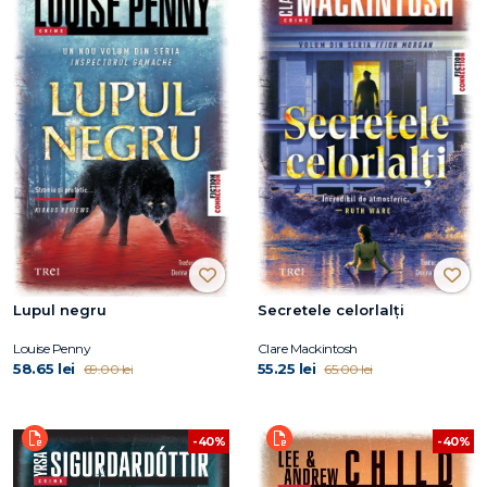
Lupul negru
Secretele celorlalți
Louise Penny
Clare Mackintosh
58.65 lei
55.25 lei
69.00 lei
65.00 lei
-40%
-40%