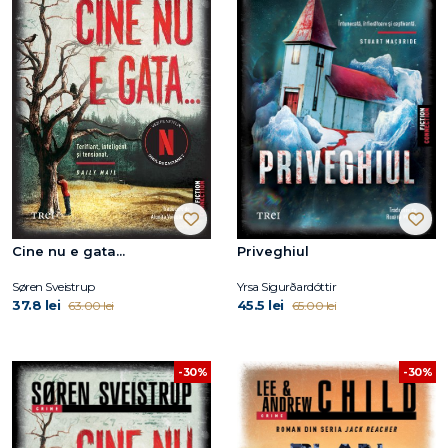
Cine nu e gata...
Priveghiul
Søren Sveistrup
Yrsa Sigurðardóttir
37.8 lei
45.5 lei
63.00 lei
65.00 lei
-30%
-30%