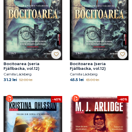
Bocitoarea (seria
Bocitoarea (seria
Fjällbacka, vol.12)
Fjällbacka, vol.12)
Camilla Läckberg
Camilla Läckberg
31.2 lei
45.5 lei
52.00 lei
65.00 lei
-40%
-40%