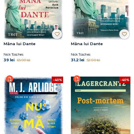
Mâna lui Dante
Mâna lui Dante
Nick Tosches
Nick Tosches
39 lei
31.2 lei
65.00 lei
52.00 lei
-40%
-40%