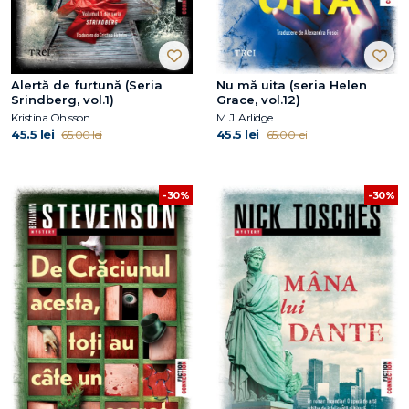
Alertă de furtună (Seria
Nu mă uita (seria Helen
Srindberg, vol.1)
Grace, vol.12)
Kristina Ohlsson
M.J. Arlidge
45.5 lei
45.5 lei
65.00 lei
65.00 lei
-30%
-30%