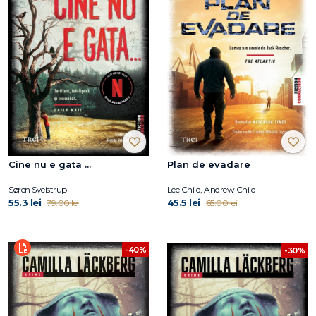
Cine nu e gata ...
Plan de evadare
Søren Sveistrup
Lee Child, Andrew Child
55.3 lei
45.5 lei
79.00 lei
65.00 lei
-40%
-30%