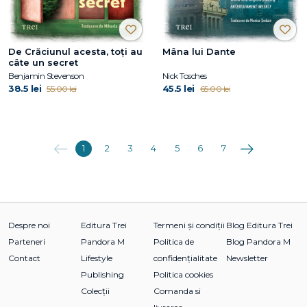
De Crăciunul acesta, toți au
Mâna lui Dante
câte un secret
Benjamin Stevenson
Nick Tosches
38.5 lei
45.5 lei
55.00 lei
65.00 lei
Anterioara
Următoarea
1
2
3
4
5
6
7
Despre noi
Editura Trei
Termeni și condiții
Blog Editura Trei
Parteneri
Pandora M
Politica de
Blog Pandora M
Contact
Lifestyle
confidențialitate
Newsletter
Publishing
Politica cookies
Colecții
Comanda si