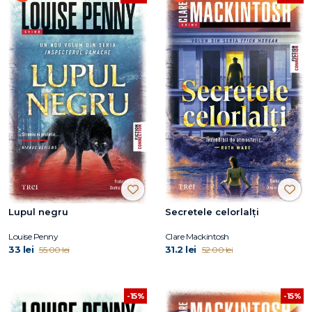
Lupul negru
Secretele celorlalți
Louise Penny
Clare Mackintosh
33 lei
31.2 lei
55.00 lei
52.00 lei
-15%
-15%