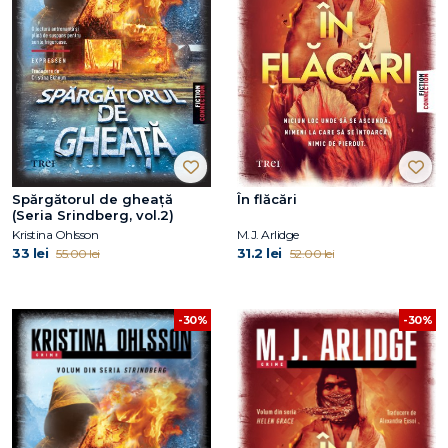
Spărgătorul de gheață
În flăcări
(Seria Srindberg, vol.2)
Kristina Ohlsson
M.J. Arlidge
33 lei
31.2 lei
55.00 lei
52.00 lei
-30%
-30%