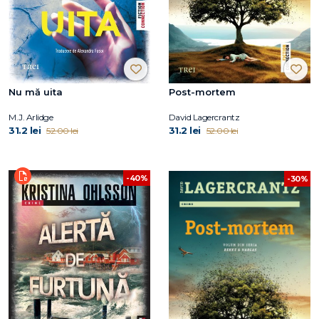
Nu mă uita
Post-mortem
M.J. Arlidge
David Lagercrantz
31.2 lei
31.2 lei
52.00 lei
52.00 lei
-40%
-30%