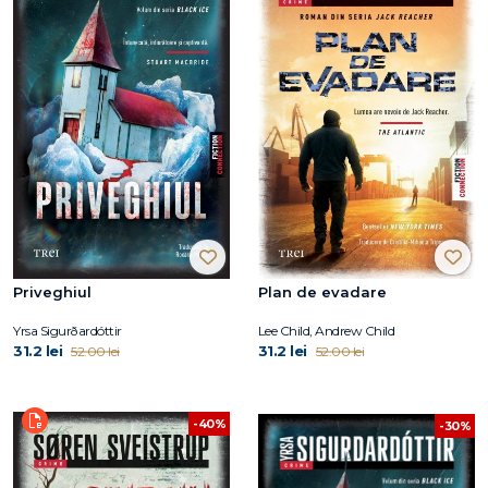
Priveghiul
Plan de evadare
Yrsa Sigurðardóttir
Lee Child, Andrew Child
31.2 lei
31.2 lei
52.00 lei
52.00 lei
-40%
-30%