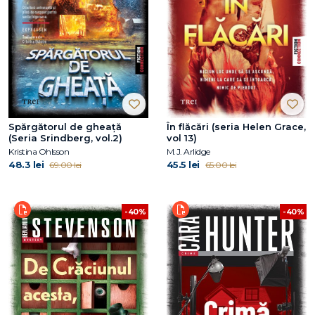
Spărgătorul de gheață
În flăcări (seria Helen Grace,
(Seria Srindberg, vol.2)
vol 13)
Kristina Ohlsson
M.J. Arlidge
48.3 lei
45.5 lei
69.00 lei
65.00 lei
-40%
-40%