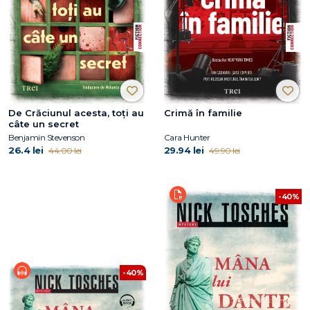
De Crăciunul acesta, toți au
Crimă în familie
câte un secret
Benjamin Stevenson
Cara Hunter
26.4 lei
29.94 lei
44.00 lei
49.90 lei
-40%
-40%