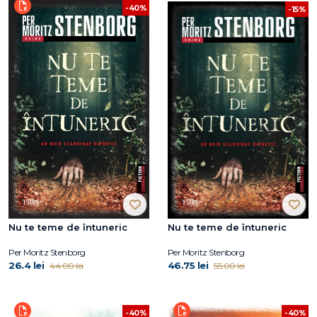
-40%
-15%
Nu te teme de întuneric
Nu te teme de întuneric
Per Moritz Stenborg
Per Moritz Stenborg
26.4 lei
46.75 lei
44.00 lei
55.00 lei
-40%
-40%